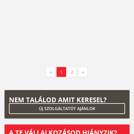
«
1
2
»
NEM TALÁLOD AMIT KERESEL?
ÚJ SZOLGÁLTATÓT AJÁNLOK
A TE VÁLLALKOZÁSOD HIÁNYZIK?