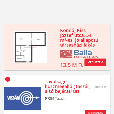
Komló, Kiss
József utca, 54
m²-es, jó állapotú
társasházi lakás
MEGNÉZEM
13.5 M Ft
Távolsági
0
buszmegálló (Taszár,
értékelés
alsó bejárati út)
7261
Taszár,
MEGNÉZEM