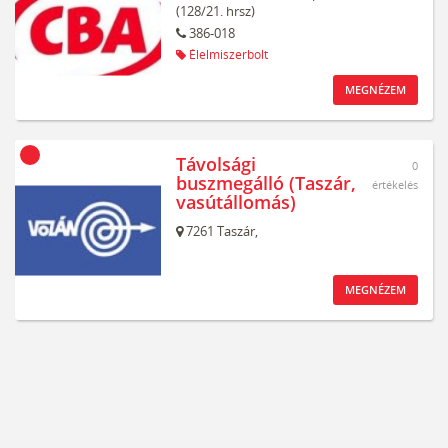
(128/21. hrsz)
386-018
Élelmiszerbolt
MEGNÉZEM
Távolsági
0
buszmegálló (Taszár,
értékelés
vasútállomás)
7261
Taszár,
MEGNÉZEM