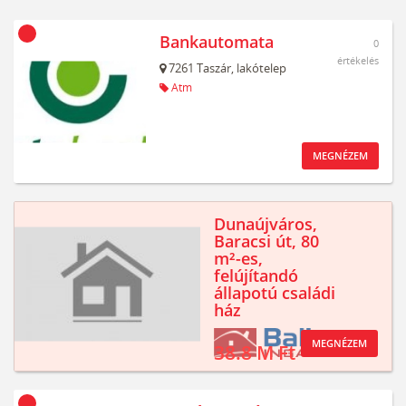
Bankautomata
0
értékelés
7261
Taszár,
lakótelep
Atm
MEGNÉZEM
Dunaújváros,
Baracsi út, 80
m²-es,
felújítandó
állapotú családi
ház
MEGNÉZEM
38.8 M Ft