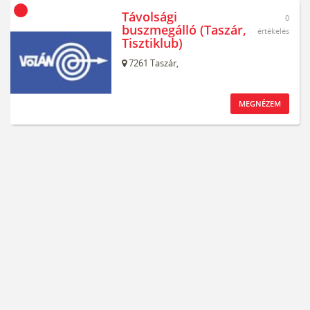
Távolsági
0
buszmegálló (Taszár,
értékelés
Tisztiklub)
7261
Taszár,
MEGNÉZEM