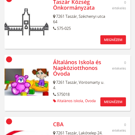
Taszár Község
0
Önkormányzata
értékelés
7261
Taszár,
Széchenyi utca
64
575-025
MEGNÉZEM
Általános Iskola és
0
Napköziotthonos
értékelés
Óvoda
7261
Taszár,
Vörösmarty u.
4.
575018
Általános iskola,
Óvoda
MEGNÉZEM
CBA
0
értékelés
7261
Taszár,
Lakótelep 24.