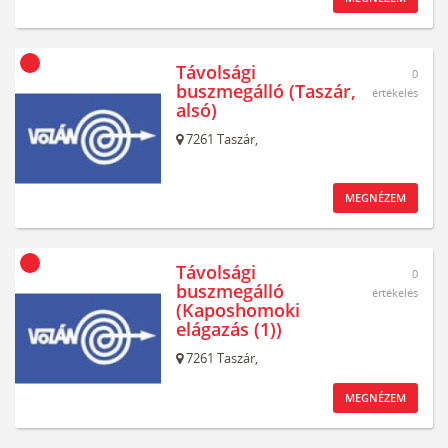
Távolsági
0
buszmegálló (Taszár,
értékelés
alsó)
7261
Taszár,
MEGNÉZEM
Távolsági
0
buszmegálló
értékelés
(Kaposhomoki
elágazás (1))
7261
Taszár,
MEGNÉZEM