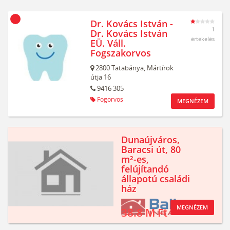
Dr. Kovács István -
1
Dr. Kovács István
értékelés
EÜ. Váll.
Fogszakorvos
2800
Tatabánya,
Mártírok
útja 16
9416 305
Fogorvos
MEGNÉZEM
Dunaújváros,
Baracsi út, 80
m²-es,
felújítandó
állapotú családi
ház
MEGNÉZEM
38.8 M Ft