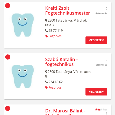
Kreitl Zsolt
0
Fogtechnikusmester
értékelés
2800
Tatabánya,
Mártírok
útja 3
95 77 119
Fogorvos
MEGNÉZEM
Szabó Katalin -
0
fogtechnikus
értékelés
2800
Tatabánya,
Vértes utca
8
234 18 62
Fogorvos
MEGNÉZEM
Dr. Marosi Bálint -
1