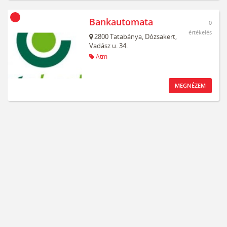
Bankautomata
0
értékelés
2800
Tatabánya,
Dózsakert,
Vadász u. 34.
Atm
MEGNÉZEM