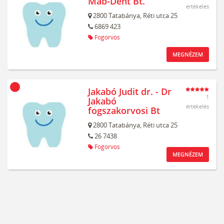
Mab-Dent Bt.
értékelés
2800
Tatabánya,
Réti utca 25
6869 423
Fogorvos
MEGNÉZEM
Jakabó Judit dr. - Dr
1
Jakabó
értékelés
fogszakorvosi Bt
2800
Tatabánya,
Réti utca 25
26 7438
Fogorvos
MEGNÉZEM