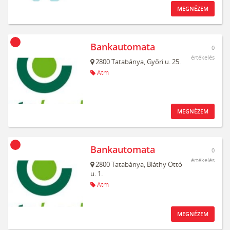
MEGNÉZEM
Bankautomata
0
értékelés
2800
Tatabánya,
Győri u. 25.
Atm
MEGNÉZEM
Bankautomata
0
értékelés
2800
Tatabánya,
Bláthy Ottó
u. 1.
Atm
MEGNÉZEM