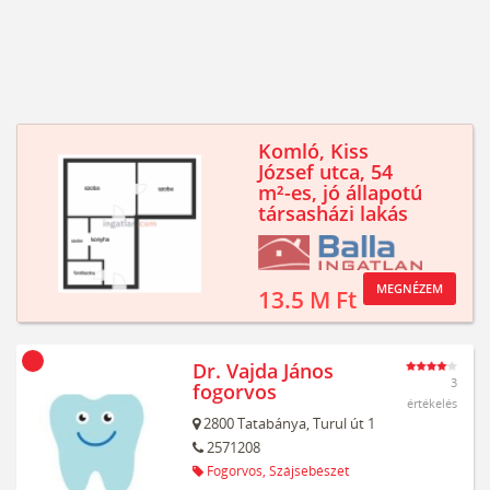
Komló, Kiss
József utca, 54
m²-es, jó állapotú
társasházi lakás
MEGNÉZEM
13.5 M Ft
Dr. Vajda János
3
fogorvos
értékelés
2800
Tatabánya,
Turul út 1
2571208
Fogorvos,
Szájsebészet