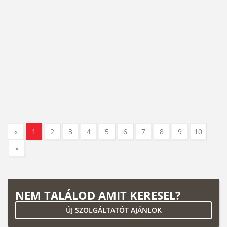
«
1
2
3
4
5
6
7
8
9
10
»
NEM TALÁLOD AMIT KERESEL?
ÚJ SZOLGÁLTATÓT AJÁNLOK