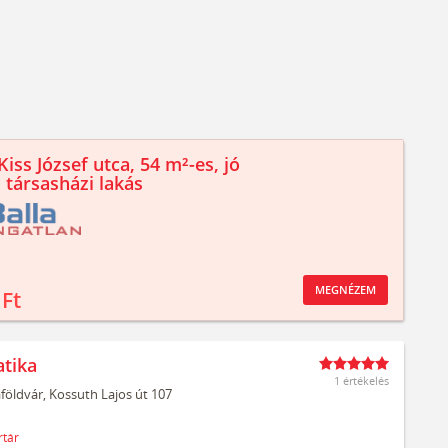
iss József utca, 54 m²-es, jó
 társasházi lakás
MEGNÉZEM
 Ft
atika
1 értékelés
aföldvár,
Kossuth Lajos út 107
tár