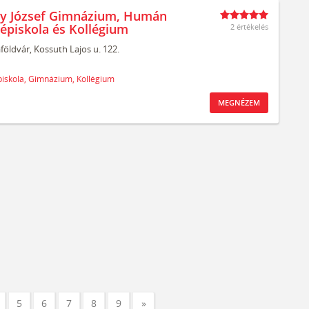
y József Gimnázium, Humán
épiskola és Kollégium
2 értékelés
aföldvár,
Kossuth Lajos u. 122.
iskola,
Gimnázium,
Kollégium
MEGNÉZEM
5
6
7
8
9
»