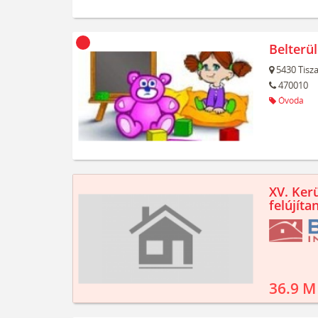
Belterü
5430
Tisz
470010
Óvoda
XV. Kerü
felújíta
36.9 M