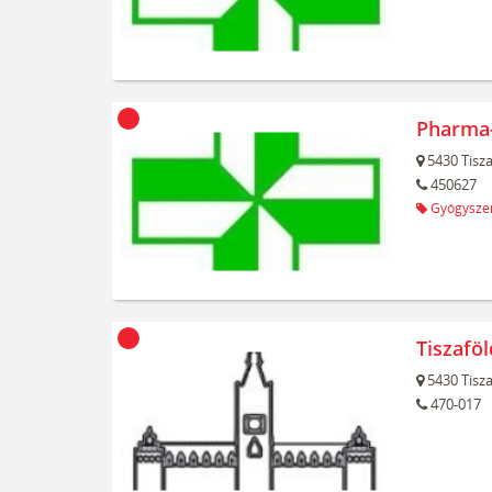
Pharma-
5430
Tisz
450627
Gyógyszer
Tiszafö
5430
Tisz
470-017