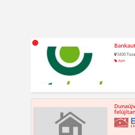
Bankau
5430
Tisz
Atm
Dunaújv
felújíta