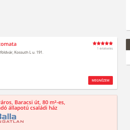
tomata
1 értékelés
aföldvár,
Kossuth L u. 191.
MEGNÉZEM
áros, Baracsi út, 80 m²-es,
ndó állapotú családi ház