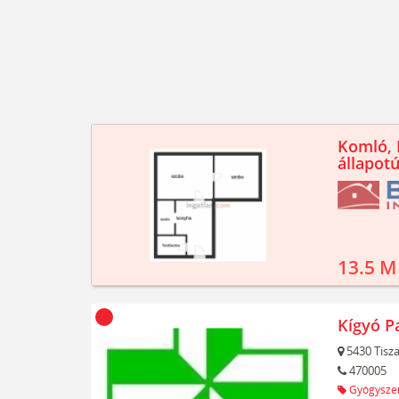
Komló, K
állapotú
13.5 M
Kígyó P
5430
Tisz
470005
Gyógyszer