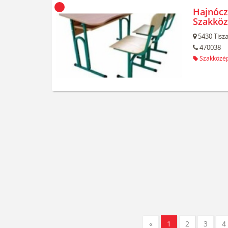
Hajnócz
Szakköz
5430
Tisz
470038
Szakközép
«
1
2
3
4