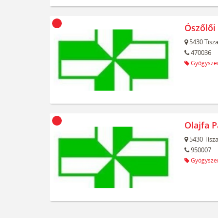
Ószőlői
5430
Tisz
470036
Gyógyszer
Olajfa P
5430
Tisz
950007
Gyógyszer