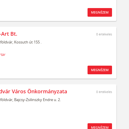
MEGNÉZEM
Art Bt.
0
értékelés
aföldvár,
Kossuth út 155 .
tár
MEGNÉZEM
ldvár Város Önkormányzata
0
értékelés
aföldvár,
Bajcsy-Zsilinszky Endre u. 2.
MEGNÉZEM