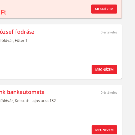
MEGNÉZEM
 Ft
József fodrász
0
értékelés
aföldvár,
Főtér 1
MEGNÉZEM
nk bankautomata
0
értékelés
aföldvár,
Kossuth Lajos utca 132
MEGNÉZEM