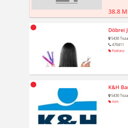
38.8 M
Döbrei 
5430
Tisz
470411
Fodrász
K&H Ba
5430
Tisz
Atm