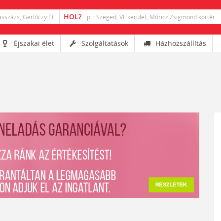
Éjszakai élet
Szolgáltatások
Házhozszállítás