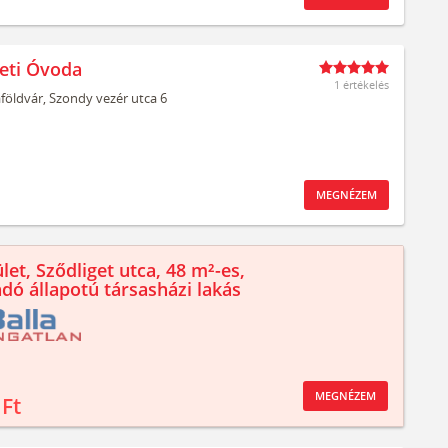
leti Óvoda
1 értékelés
aföldvár,
Szondy vezér utca 6
MEGNÉZEM
let, Sződliget utca, 48 m²-es,
ndó állapotú társasházi lakás
MEGNÉZEM
 Ft