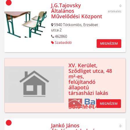
J.G.Tajovsky
0
Általános
értékelés
Művelődési Központ
5940
Tótkomlós,
Erzsébet
utca 2
462860
Szabadidő
MEGNÉZEM
XV. Kerület,
Sződliget utca, 48
m²-es,
felújítandó
állapotú
társasházi lakás
MEGNÉZEM
36.9 M Ft
Jankó János
0