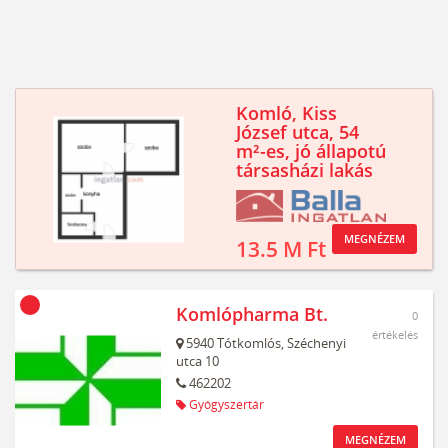
Komló, Kiss
József utca, 54
m²-es, jó állapotú
társasházi lakás
MEGNÉZEM
13.5 M Ft
Komlópharma Bt.
0
értékelés
5940
Tótkomlós,
Széchenyi
utca 10
462202
Gyógyszertár
MEGNÉZEM