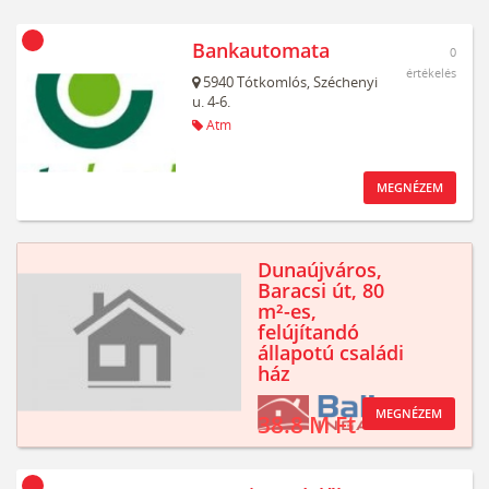
Bankautomata
0
értékelés
5940
Tótkomlós,
Széchenyi
u. 4-6.
Atm
MEGNÉZEM
Dunaújváros,
Baracsi út, 80
m²-es,
felújítandó
állapotú családi
ház
MEGNÉZEM
38.8 M Ft