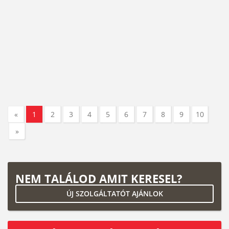
«
1
2
3
4
5
6
7
8
9
10
»
NEM TALÁLOD AMIT KERESEL?
ÚJ SZOLGÁLTATÓT AJÁNLOK