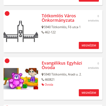
Tótkomlós Város
0
Önkormányzata
értékelés
5940
Tótkomlós,
Fő utca 1
462-122
MEGNÉZEM
Evangélikus Egyházi
0
Óvoda
értékelés
5940
Tótkomlós,
Aradi u. 2.
460821
Óvoda
MEGNÉZEM