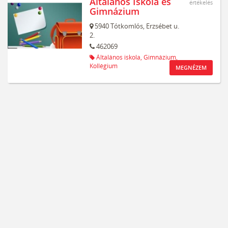
Általános Iskola és
értékelés
Gimnázium
5940
Tótkomlós,
Erzsébet u.
2.
462069
Általános iskola,
Gimnázium,
Kollégium
MEGNÉZEM