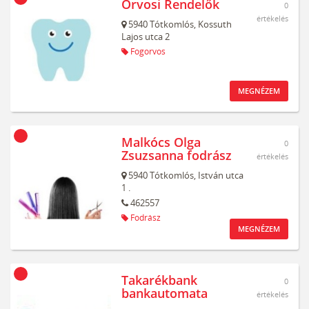
Orvosi Rendelők
0
értékelés
5940
Tótkomlós,
Kossuth
Lajos utca 2
Fogorvos
MEGNÉZEM
Malkócs Olga
0
Zsuzsanna fodrász
értékelés
5940
Tótkomlós,
István utca
1 .
462557
Fodrász
MEGNÉZEM
Takarékbank
0
bankautomata
értékelés