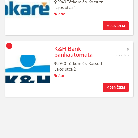
5940
Tótkomlós,
Kossuth
Lajos utca 1
Atm
MEGNÉZEM
K&H Bank
0
bankautomata
értékelés
5940
Tótkomlós,
Kossuth
Lajos utca 2
Atm
MEGNÉZEM