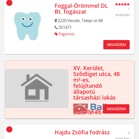
Foggal-Örömmel DL
1
Bt. fogászat
értékelés
2220
Vecsés,
Telepi út 68
551471
Fogorvos
MEGNÉZEM
XV. Kerület,
Sződliget utca, 48
m²-es,
felújítandó
állapotú
társasházi lakás
MEGNÉZEM
36.9 M Ft
Hajdu Zsófia fodrász
0
értékelés