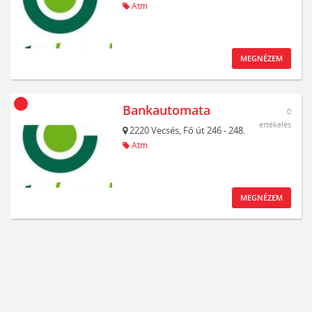
Atm
MEGNÉZEM
Bankautomata
0
értékelés
2220
Vecsés,
Fő út 246 - 248.
Atm
MEGNÉZEM