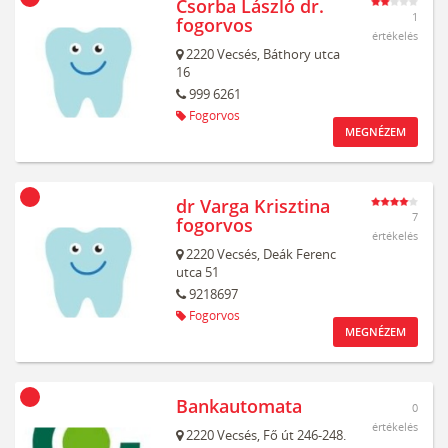
Csorba László dr.
1
fogorvos
értékelés
2220
Vecsés,
Báthory utca
16
999 6261
Fogorvos
MEGNÉZEM
dr Varga Krisztina
7
fogorvos
értékelés
2220
Vecsés,
Deák Ferenc
utca 51
9218697
Fogorvos
MEGNÉZEM
Bankautomata
0
értékelés
2220
Vecsés,
Fő út 246-248.