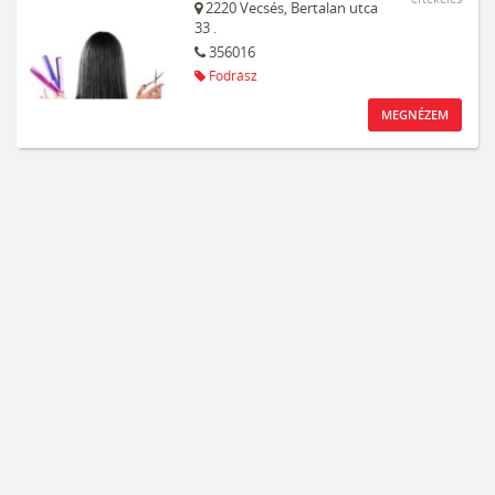
2220
Vecsés,
Bertalan utca
33 .
356016
Fodrász
MEGNÉZEM