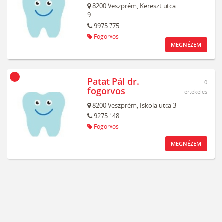
8200
Veszprém,
Kereszt utca
9
9975 775
Fogorvos
MEGNÉZEM
Patat Pál dr.
0
fogorvos
értékelés
8200
Veszprém,
Iskola utca 3
9275 148
Fogorvos
MEGNÉZEM