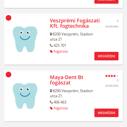
Veszprémi Fogászati
0
Kft. fogtechnika
értékelés
8200
Veszprém,
Stadion
utca 21
425 701
Fogorvos
MEGNÉZEM
Maya-Dent Bt
5
fogászat
értékelés
8200
Veszprém,
Stadion
utca 21
406 463
Fogorvos
MEGNÉZEM