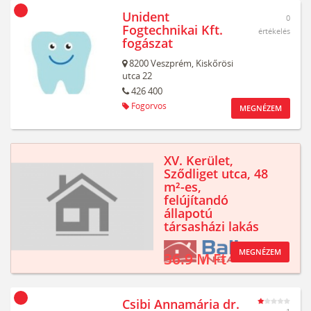
Unident
0
Fogtechnikai Kft.
értékelés
fogászat
8200
Veszprém,
Kiskőrösi
utca 22
426 400
Fogorvos
MEGNÉZEM
XV. Kerület,
Sződliget utca, 48
m²-es,
felújítandó
állapotú
társasházi lakás
MEGNÉZEM
36.9 M Ft
Csibi Annamária dr.