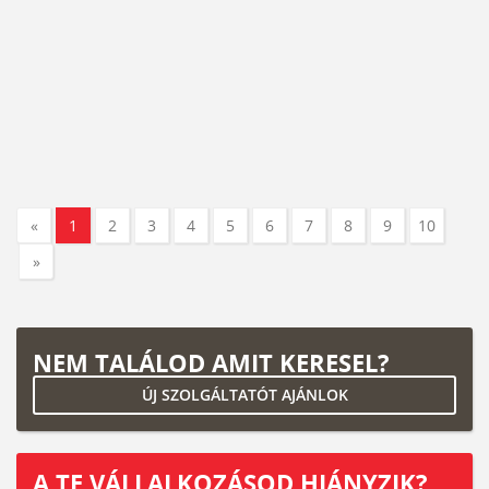
«
1
2
3
4
5
6
7
8
9
10
»
NEM TALÁLOD AMIT KERESEL?
ÚJ SZOLGÁLTATÓT AJÁNLOK
A TE VÁLLALKOZÁSOD HIÁNYZIK?