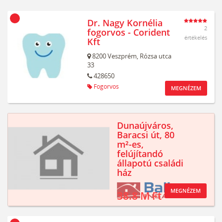
Dr. Nagy Kornélia
2
fogorvos - Corident
értékelés
Kft
8200
Veszprém,
Rózsa utca
33
428650
Fogorvos
MEGNÉZEM
Dunaújváros,
Baracsi út, 80
m²-es,
felújítandó
állapotú családi
ház
MEGNÉZEM
38.8 M Ft