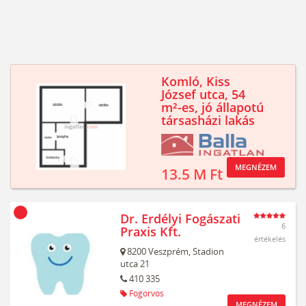
Komló, Kiss
József utca, 54
m²-es, jó állapotú
társasházi lakás
MEGNÉZEM
13.5 M Ft
Dr. Erdélyi Fogászati
6
Praxis Kft.
értékelés
8200
Veszprém,
Stadion
utca 21
410 335
Fogorvos
MEGNÉZEM