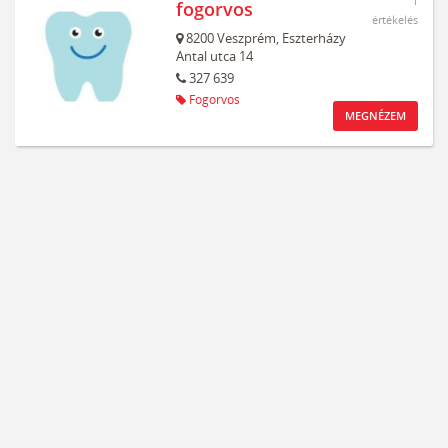
1
fogorvos
értékelés
8200
Veszprém,
Eszterházy
Antal utca 14
327 639
Fogorvos
MEGNÉZEM