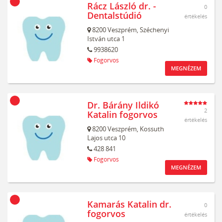
Rácz László dr. -
0
Dentalstúdió
értékelés
8200
Veszprém,
Széchenyi
István utca 1
9938620
Fogorvos
MEGNÉZEM
Dr. Bárány Ildikó
2
Katalin fogorvos
értékelés
8200
Veszprém,
Kossuth
Lajos utca 10
428 841
Fogorvos
MEGNÉZEM
Kamarás Katalin dr.
0
fogorvos
értékelés