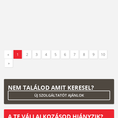
«
1
2
3
4
5
6
7
8
9
10
»
NEM TALÁLOD AMIT KERESEL?
ÚJ SZOLGÁLTATÓT AJÁNLOK
A TE VÁLLALKOZÁSOD HIÁNYZIK?