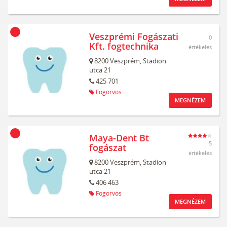
Veszprémi Fogászati
0
Kft. fogtechnika
értékelés
8200
Veszprém,
Stadion
utca 21
425 701
Fogorvos
MEGNÉZEM
Maya-Dent Bt
5
fogászat
értékelés
8200
Veszprém,
Stadion
utca 21
406 463
Fogorvos
MEGNÉZEM