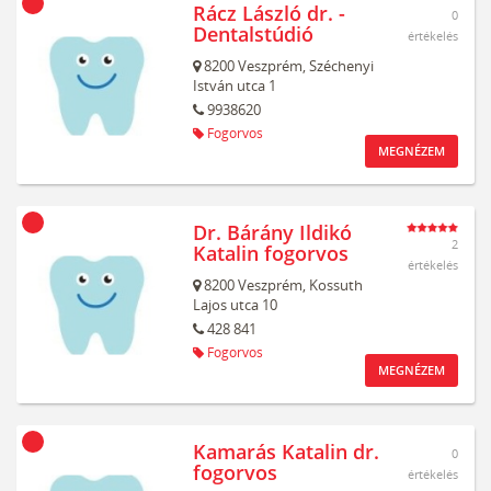
Rácz László dr. -
0
Dentalstúdió
értékelés
8200
Veszprém,
Széchenyi
István utca 1
9938620
Fogorvos
MEGNÉZEM
Dr. Bárány Ildikó
2
Katalin fogorvos
értékelés
8200
Veszprém,
Kossuth
Lajos utca 10
428 841
Fogorvos
MEGNÉZEM
Kamarás Katalin dr.
0
fogorvos
értékelés