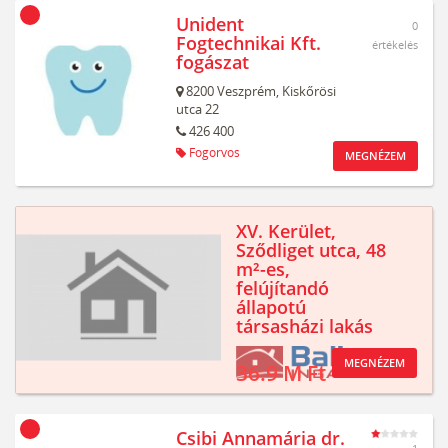
Unident
0
Fogtechnikai Kft.
értékelés
fogászat
8200
Veszprém,
Kiskőrösi
utca 22
426 400
Fogorvos
MEGNÉZEM
XV. Kerület,
Sződliget utca, 48
m²-es,
felújítandó
állapotú
társasházi lakás
MEGNÉZEM
36.9 M Ft
Csibi Annamária dr.