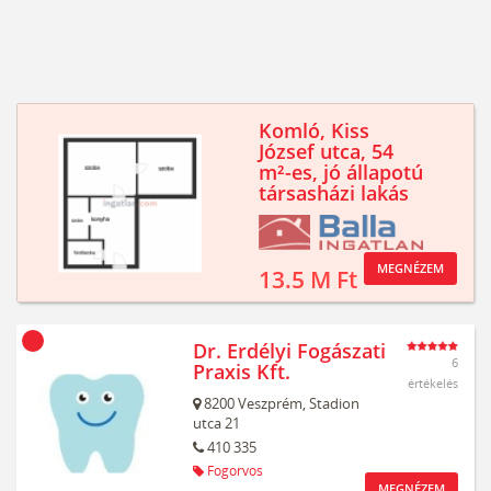
Komló, Kiss
József utca, 54
m²-es, jó állapotú
társasházi lakás
MEGNÉZEM
13.5 M Ft
Dr. Erdélyi Fogászati
6
Praxis Kft.
értékelés
8200
Veszprém,
Stadion
utca 21
410 335
Fogorvos
MEGNÉZEM