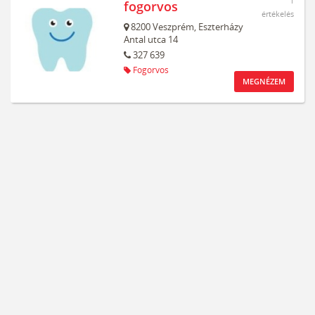
1
fogorvos
értékelés
8200
Veszprém,
Eszterházy
Antal utca 14
327 639
Fogorvos
MEGNÉZEM