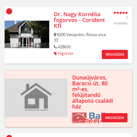
Dr. Nagy Kornélia
2
fogorvos - Corident
értékelés
Kft
8200
Veszprém,
Rózsa utca
33
428650
Fogorvos
MEGNÉZEM
Dunaújváros,
Baracsi út, 80
m²-es,
felújítandó
állapotú családi
ház
MEGNÉZEM
38.8 M Ft