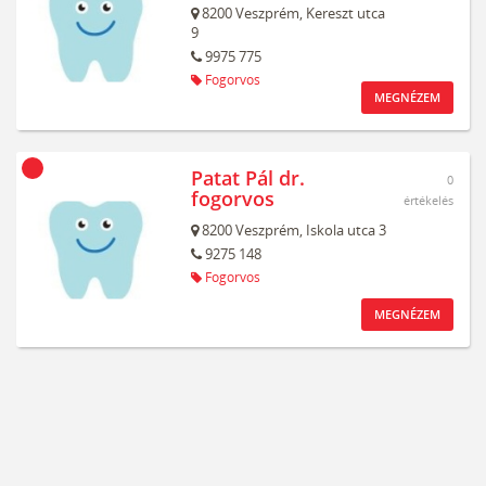
8200
Veszprém,
Kereszt utca
9
9975 775
Fogorvos
MEGNÉZEM
Patat Pál dr.
0
fogorvos
értékelés
8200
Veszprém,
Iskola utca 3
9275 148
Fogorvos
MEGNÉZEM