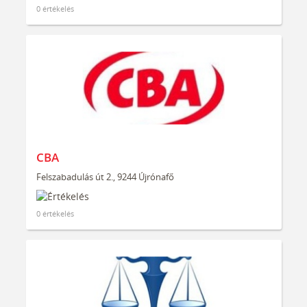
0 értékelés
CBA
Felszabadulás út 2., 9244 Újrónafő
0 értékelés