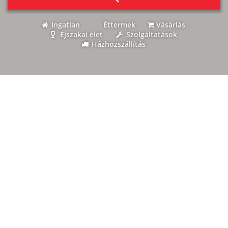
Ingatlan
Éttermek
Vásárlás
Éjszakai élet
Szolgáltatások
Házhozszállítás