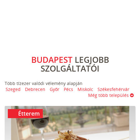
BUDAPEST
LEGJOBB
SZOLGÁLTATÓI
Több tízezer valódi vélemény alapján
Szeged
Debrecen
Győr
Pécs
Miskolc
Székesfehérvár
Még több település
Étterem