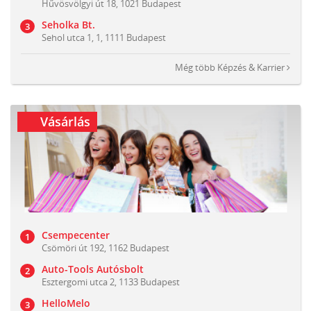
Hűvösvölgyi út 18, 1021 Budapest
Seholka Bt.
Sehol utca 1, 1, 1111 Budapest
Még több
Képzés & Karrier
Vásárlás
Csempecenter
Csömöri út 192, 1162 Budapest
Auto-Tools Autósbolt
Esztergomi utca 2, 1133 Budapest
HelloMelo