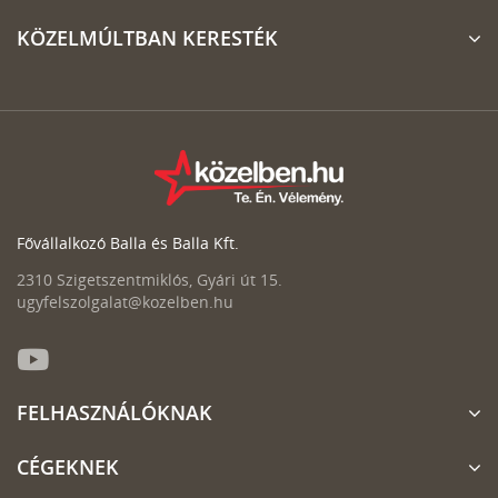
KÖZELMÚLTBAN KERESTÉK
Fővállalkozó Balla és Balla Kft.
2310 Szigetszentmiklós, Gyári út 15.
ugyfelszolgalat@kozelben.hu
FELHASZNÁLÓKNAK
CÉGEKNEK