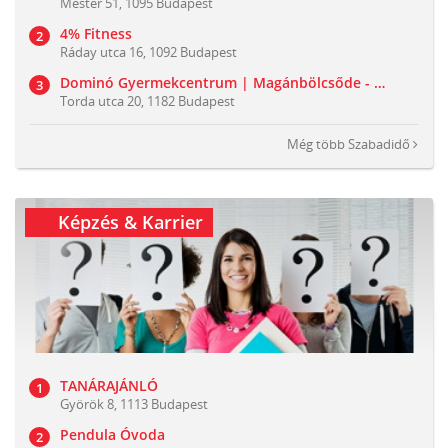
Mester 51, 1095 Budapest
4% Fitness
Ráday utca 16, 1092 Budapest
Dominó Gyermekcentrum | Magánbölcsőde - Családi Játszóház
Torda utca 20, 1182 Budapest
Még több
Szabadidő
Képzés & Karrier
TANÁRAJÁNLÓ
Györök 8, 1113 Budapest
Pendula Óvoda