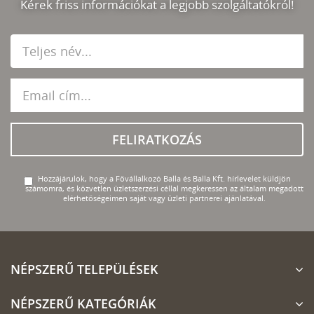
Kérek friss információkat a legjobb szolgáltatókról!
FELIRATKOZÁS
Hozzájárulok, hogy a Fővállalkozó Balla és Balla Kft. hírlevelet küldjön
számomra, és közvetlen üzletszerzési céllal megkeressen az általam megadott
elérhetőségeimen saját vagy üzleti partnerei ajánlatával.
NÉPSZERŰ TELEPÜLÉSEK
NÉPSZERŰ KATEGÓRIÁK