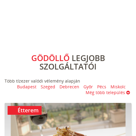
GÖDÖLLŐ
LEGJOBB
SZOLGÁLTATÓI
Több tízezer valódi vélemény alapján
Budapest
Szeged
Debrecen
Győr
Pécs
Miskolc
Még több település
Étterem