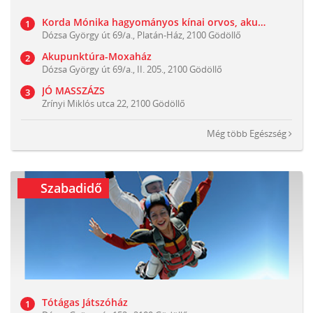
Korda Mónika hagyományos kínai orvos, akupunktőr, manuálterapeuta
Dózsa György út 69/a., Platán-Ház, 2100 Gödöllő
Akupunktúra-Moxaház
Dózsa György út 69/a., II. 205., 2100 Gödöllő
JÓ MASSZÁZS
Zrínyi Miklós utca 22, 2100 Gödöllő
Még több
Egészség
Szabadidő
Tótágas Játszóház