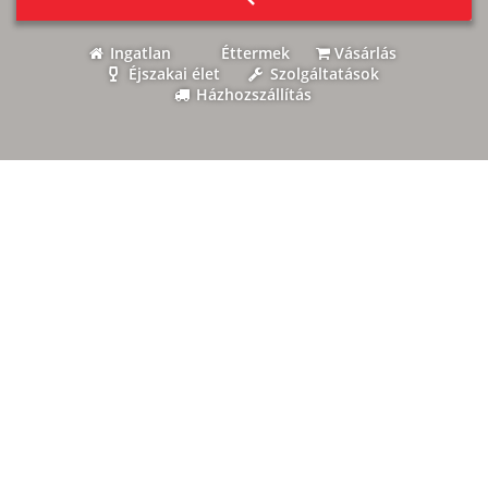
Ingatlan
Éttermek
Vásárlás
Éjszakai élet
Szolgáltatások
Házhozszállítás