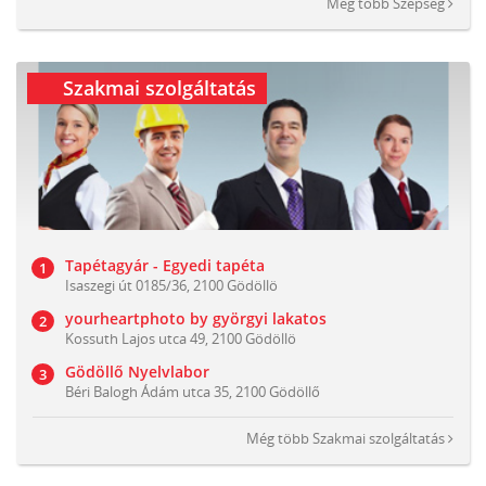
Még több
Szépség
Szakmai szolgáltatás
Tapétagyár - Egyedi tapéta
Isaszegi út 0185/36, 2100 Gödöllö
yourheartphoto by györgyi lakatos
Kossuth Lajos utca 49, 2100 Gödöllö
Gödöllő Nyelvlabor
Béri Balogh Ádám utca 35, 2100 Gödöllő
Még több
Szakmai szolgáltatás