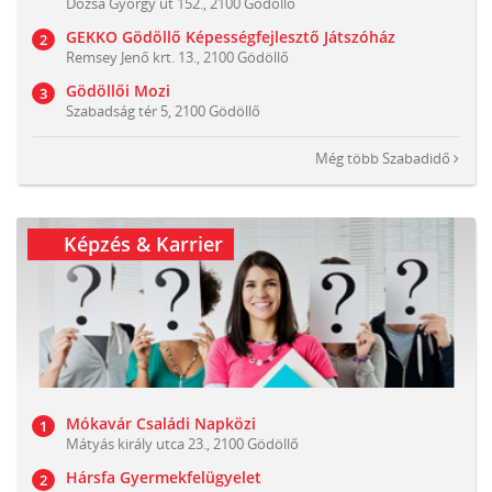
Dózsa György út 152., 2100 Gödöllő
GEKKO Gödöllő Képességfejlesztő Játszóház
Remsey Jenő krt. 13., 2100 Gödöllő
Gödöllői Mozi
Szabadság tér 5, 2100 Gödöllő
Még több
Szabadidő
Képzés & Karrier
Mókavár Családi Napközi
Mátyás király utca 23., 2100 Gödöllő
Hársfa Gyermekfelügyelet