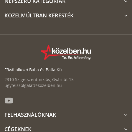
NÉPSZERŰ KATEGÓRIÁK
KÖZELMÚLTBAN KERESTÉK
Fővállalkozó Balla és Balla Kft.
2310 Szigetszentmiklós, Gyári út 15.
ugyfelszolgalat@kozelben.hu
FELHASZNÁLÓKNAK
CÉGEKNEK