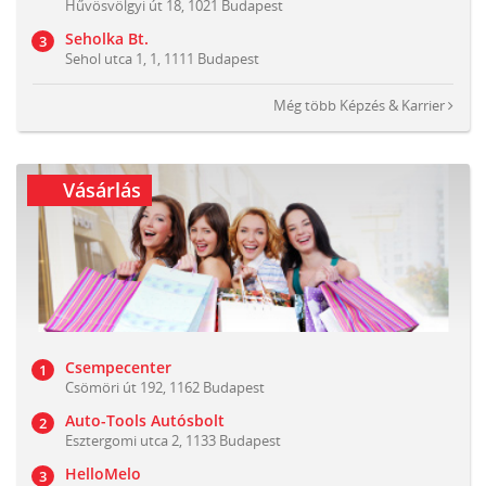
Hűvösvölgyi út 18, 1021 Budapest
Seholka Bt.
Sehol utca 1, 1, 1111 Budapest
Még több
Képzés & Karrier
Vásárlás
Csempecenter
Csömöri út 192, 1162 Budapest
Auto-Tools Autósbolt
Esztergomi utca 2, 1133 Budapest
HelloMelo