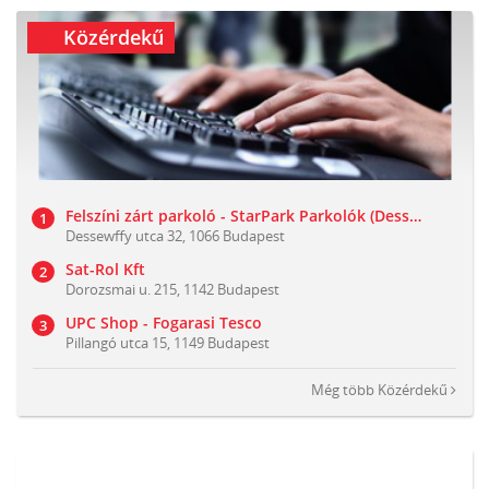
Közérdekű
Felszíni zárt parkoló - StarPark Parkolók (Dessewffy utca 32)
Dessewffy utca 32, 1066 Budapest
Sat-Rol Kft
Dorozsmai u. 215, 1142 Budapest
UPC Shop - Fogarasi Tesco
Pillangó utca 15, 1149 Budapest
Még több
Közérdekű