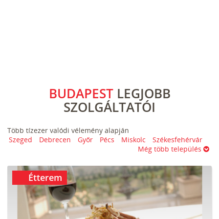
BUDAPEST
LEGJOBB
SZOLGÁLTATÓI
Több tízezer valódi vélemény alapján
Szeged
Debrecen
Győr
Pécs
Miskolc
Székesfehérvár
Még több település
Étterem