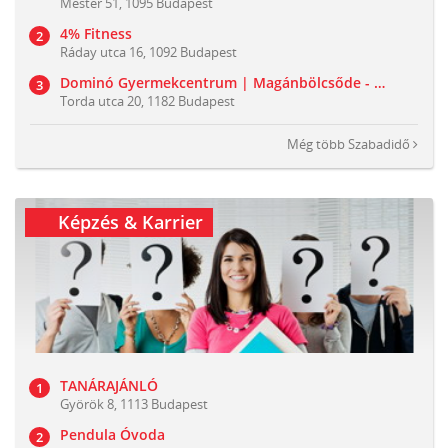
Mester 51, 1095 Budapest
4% Fitness
Ráday utca 16, 1092 Budapest
Dominó Gyermekcentrum | Magánbölcsőde - Családi Játszóház
Torda utca 20, 1182 Budapest
Még több
Szabadidő
Képzés & Karrier
TANÁRAJÁNLÓ
Györök 8, 1113 Budapest
Pendula Óvoda