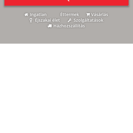
Ingatlan
Éttermek
Vásárlás
Éjszakai élet
Szolgáltatások
Házhozszállítás