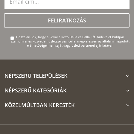
FELIRATKOZÁS
Hozzájárulok, hogy a Fővállalkozó Balla és Balla Kft. hírlevelet küldjön
számomra, és közvetlen üzletszerzési céllal megkeressen az általam megadott
elérhetőségeimen saját vagy üzleti partnerei ajánlatával.
NÉPSZERŰ TELEPÜLÉSEK
NÉPSZERŰ KATEGÓRIÁK
KÖZELMÚLTBAN KERESTÉK