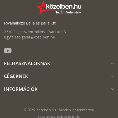
Fővállalkozó Balla és Balla Kft.
2310 Szigetszentmiklós, Gyári út 15.
ugyfelszolgalat@kozelben.hu
FELHASZNÁLÓKNAK
CÉGEKNEK
INFORMÁCIÓK
© 2026. Közelben.hu • Minden jog fenntartva.
Fővállalkozó: Balla és Balla Kft.