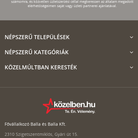
számomra, és közvetlen üzletszerzési céllal megkeressen az általam megadott
elérhetőségeimen saját vagy üzleti partnerei ajánlatával.
NÉPSZERŰ TELEPÜLÉSEK
NÉPSZERŰ KATEGÓRIÁK
KÖZELMÚLTBAN KERESTÉK
Fővállalkozó Balla és Balla Kft.
2310 Szigetszentmiklós, Gyári út 15.