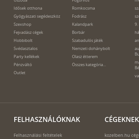
Uszoda
Fogorvos
mo
Idősek otthona
Romkocsma
sz
Gyógyászati segédeszköz
Fodrász
sz
Szexshop
Kalandpark
9.
Fejvadász cégek
Borbár
há
Hobbibolt
Szabadulós játék
an
Svédasztalos
Nemzeti dohánybolt
au
B
Party kellékek
Olasz étterem
m
Pénzváltó
Összes kategória...
Bé
Outlet
v
FELHASZNÁLÓKNAK
CÉGEKNEK
Felhasználási feltételek
kozelben.hu cég