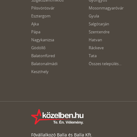
Szigetszentmiklós
Gyöngyös
Pilisvörösvár
Mosonmagyaróvár
Esztergom
Gyula
Ajka
Salgótarján
Pápa
Szentendre
Nagykanizsa
Hatvan
Gödöllő
Ráckeve
Balatonfüred
Tata
Balatonalmádi
Összes település...
Keszthely
Fővállalkozó Balla és Balla Kft.