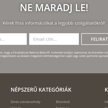
NE MARADJ LE!
Kérek friss információkat a legjobb szolgáltatókról!
FELIRA
k, hogy a Fővállalkozó Balla és Balla Kft. hírlevelet küldjön számomra, és közvetlen üzle
megkeressen az általam megadott elérhetőségeimen saját vagy üzleti partnerei ajánlatá
NÉPSZERŰ KATEGÓRIÁK
K
Zenés szórakozóhely
Bútorbolt
ki