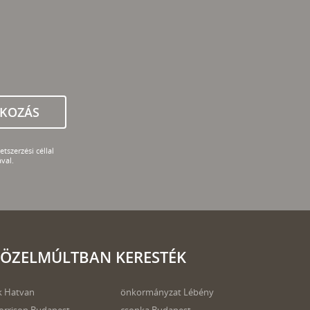
TKOZÁS
tszerzési céllal
val.
ÖZELMÚLTBAN KERESTÉK
k Hatvan
önkormányzat Lébény