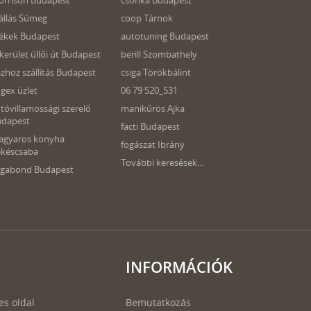
rrison Budapest
csonka Budapest
állás Sümeg
coop Tárnok
ékek Budapest
autotuning Budapest
 kerület üllői út Budapest
berill Szombathely
zhoz szállítás Budapest
csiga Törökbálint
gex üzlet
06 79 520_531
tóvillamossági szerelő
manikűrös Ajka
udapest
facti Budapest
agyaros konyha
fogászat Ibrány
késcsaba
További keresések...
agabond Budapest
INFORMÁCIÓK
es oldal
Bemutatkozás