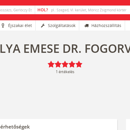
Éjszakai élet
Szolgáltatások
Házhozszállítás
LYA EMESE DR. FOGOR
1
értékelés
lérhetőségek