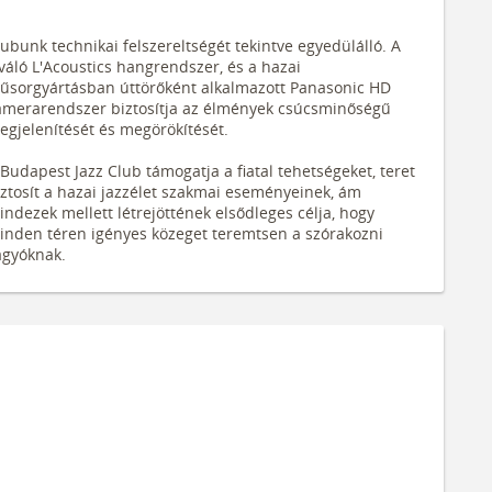
ubunk technikai felszereltségét tekintve egyedülálló. A
váló L'Acoustics hangrendszer, és a hazai
űsorgyártásban úttörőként alkalmazott Panasonic HD
amerarendszer biztosítja az élmények csúcsminőségű
egjelenítését és megörökítését.
Budapest Jazz Club támogatja a fiatal tehetségeket, teret
iztosít a hazai jazzélet szakmai eseményeinek, ám
ndezek mellett létrejöttének elsődleges célja, hogy
inden téren igényes közeget teremtsen a szórakozni
ágyóknak.