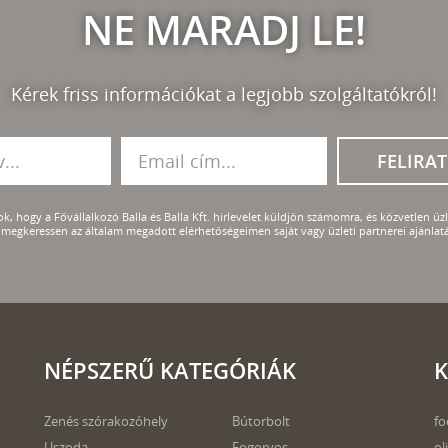
NE MARADJ LE!
Kérek friss információkat a legjobb szolgáltatókról!
FELIRA
k, hogy a Fővállalkozó Balla és Balla Kft. hírlevelet küldjön számomra, és közvetlen üzle
megkeressen az általam megadott elérhetőségeimen saját vagy üzleti partnerei ajánlatá
NÉPSZERŰ KATEGÓRIÁK
K
Zenés szórakozóhely
Bútorbolt
fo
Uszoda
Fogorvos
ol