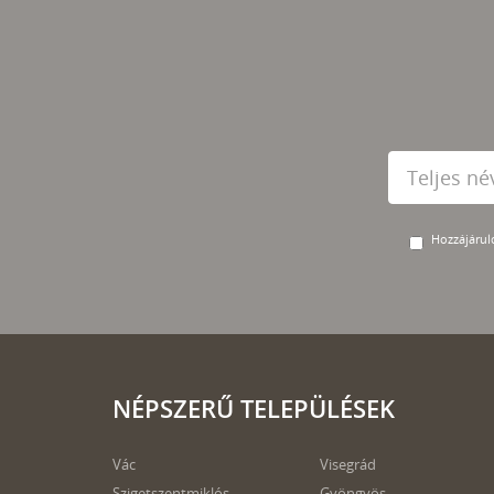
Hozzájárulo
NÉPSZERŰ TELEPÜLÉSEK
Vác
Visegrád
Szigetszentmiklós
Gyöngyös