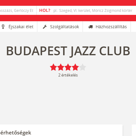
Éjszakai élet
Szolgáltatások
Házhozszállítás
BUDAPEST JAZZ CLUB
2
értékelés
lérhetőségek