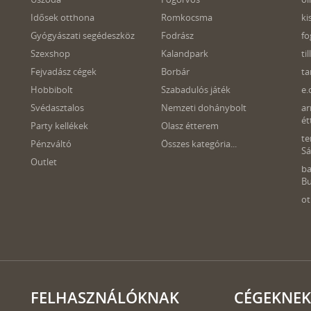
Idősek otthona
Romkocsma
ki
Gyógyászati segédeszköz
Fodrász
fo
Szexshop
Kalandpark
ti
Fejvadász cégek
Borbár
t
Hobbibolt
Szabadulós játék
e.
Svédasztalos
Nemzeti dohánybolt
ar
ét
Party kellékek
Olasz étterem
te
Pénzváltó
Összes kategória...
S
Outlet
ba
B
ot
FELHASZNÁLÓKNAK
CÉGEKNEK