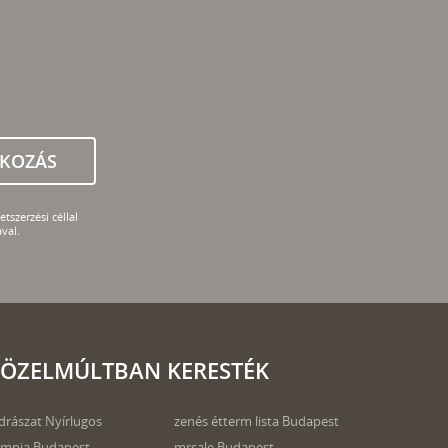
TKOZÁS
tszerzési céllal
val.
ÖZELMÚLTBAN KERESTÉK
drászat Nyírlugos
zenés étterm lista Budapest
impia Budapest
mrsale Budapest