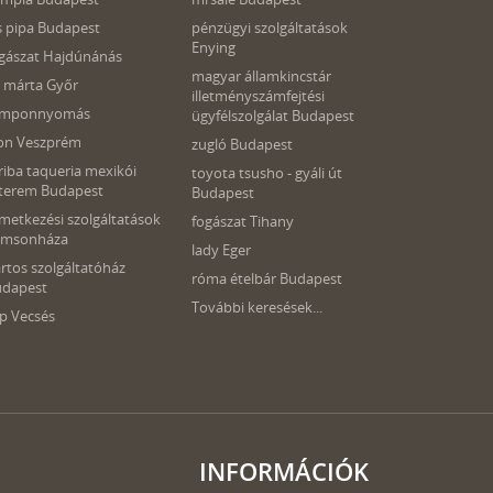
s pipa Budapest
pénzügyi szolgáltatások
Enying
gászat Hajdúnánás
magyar államkincstár
ll márta Győr
illetményszámfejtési
amponnyomás
ügyfélszolgálat Budapest
on Veszprém
zugló Budapest
riba taqueria mexikói
toyota tsusho - gyáli út
terem Budapest
Budapest
metkezési szolgáltatások
fogászat Tihany
ámsonháza
lady Eger
rtos szolgáltatóház
róma ételbár Budapest
udapest
További keresések...
p Vecsés
INFORMÁCIÓK