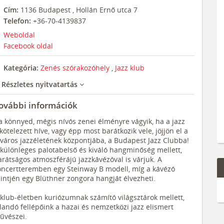
Cím:
1136
Budapest
,
Hollán Ernő utca 7
Telefon:
+36-70-4139837
Weboldal
Facebook oldal
Kategória:
Zenés szórakozóhely
,
Jazz klub
Részletes nyitvatartás
ovábbi információk
a könnyed, mégis nívós zenei élményre vágyik, ha a jazz
kötelezett híve, vagy épp most barátkozik vele, jöjjön el a
őváros jazzéletének központjába, a Budapest Jazz Clubba!
 különleges palotabelső és kiváló hangminőség mellett,
rátságos atmoszférájú jazzkávézóval is várjuk. A
oncertteremben egy Steinway B modell, míg a kávézó
intjén egy Blüthner zongora hangját élvezheti.
 klub-életben kuriózumnak számító világsztárok mellett,
landó fellépőink a hazai és nemzetközi jazz elismert
űvészei.