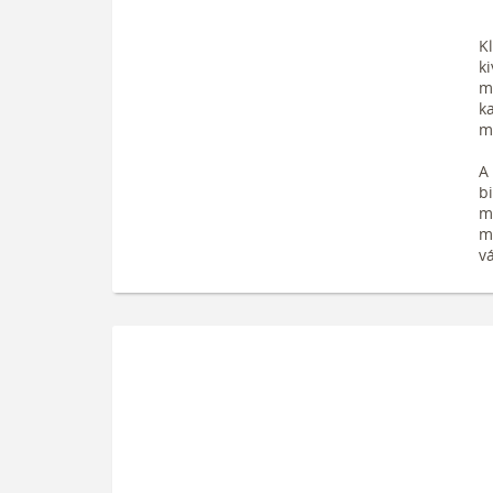
Kl
ki
m
k
m
A 
b
mi
m
v