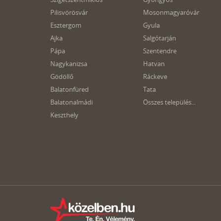
Pilisvörösvár
Mosonmagyaróvár
Esztergom
Gyula
Ajka
Salgótarján
Pápa
Szentendre
Nagykanizsa
Hatvan
Gödöllő
Ráckeve
Balatonfüred
Tata
Balatonalmádi
Összes település...
Keszthely