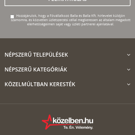
Hozzájárulok, hogy a Fővállalkozó Balla és Balla Kft. hírlevelet küldjön
számomra, és közvetlen üzletszerzési céllal megkeressen az általam megadott
elérhetőségeimen saját vagy üzleti partnerei ajánlatával.
NÉPSZERŰ TELEPÜLÉSEK
NÉPSZERŰ KATEGÓRIÁK
KÖZELMÚLTBAN KERESTÉK