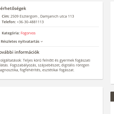
lérhetőségek
Cím:
2509
Esztergom
,
Damjanich utca 113
Telefon:
+36-30-4881113
Kategória:
Fogorvos
Részletes nyitvatartás
ovábbi információk
olgáltatások: Teljes körű felnőtt és gyermek fogászati
látás. Fogszabályozás, szájsebészet, digitális röntgen
agnosztika, fogfehérítés, esztétikai fogászat.