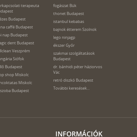
rkapcsolati terapeuta
fogászat Bük
udapest
thonet Budapest
zes Budapest
istanbul kebabas
na caffé Budapest
bajnok étterem Szolnok
i nap Budapest
lego ninjagp
gic dent Budapest
ékszer Győr
llclean Veszprém
szakmai szolgáltatások
ngária Siófok
Budapest
llő Budapest
dr. bánhidi péter háziorvos
Vác
op shop Miskolc
retró diszkó Budapest
ncoktatas Miskolc
További keresések...
szoba Budapest
INFORMÁCIÓK