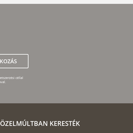
TKOZÁS
tszerzési céllal
val.
ÖZELMÚLTBAN KERESTÉK