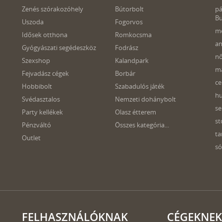
Zenés szórakozóhely
Bútorbolt
pá
B
Uszoda
Fogorvos
mé
Idősek otthona
Romkocsma
an
Gyógyászati segédeszköz
Fodrász
nő
Szexshop
Kalandpark
ma
Fejvadász cégek
Borbár
ce
Hobbibolt
Szabadulós játék
hu
Svédasztalos
Nemzeti dohánybolt
se
Party kellékek
Olasz étterem
st
Pénzváltó
Összes kategória...
ta
Outlet
só
FELHASZNÁLÓKNAK
CÉGEKNEK