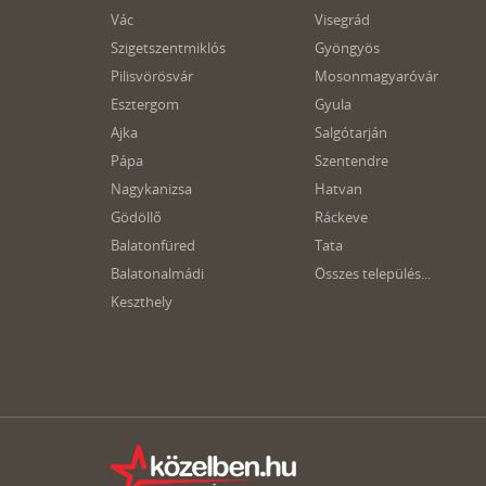
Vác
Visegrád
Szigetszentmiklós
Gyöngyös
Pilisvörösvár
Mosonmagyaróvár
Esztergom
Gyula
Ajka
Salgótarján
Pápa
Szentendre
Nagykanizsa
Hatvan
Gödöllő
Ráckeve
Balatonfüred
Tata
Balatonalmádi
Összes település...
Keszthely