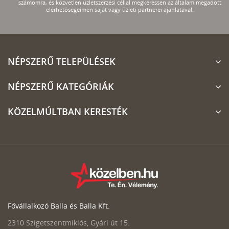
számomra, és közvetlen üzletszerzési céllal megkeressen az általam megadott
elérhetőségeimen saját vagy üzleti partnerei ajánlatával.
NÉPSZERŰ TELEPÜLÉSEK
NÉPSZERŰ KATEGÓRIÁK
KÖZELMÚLTBAN KERESTÉK
Fővállalkozó Balla és Balla Kft.
2310 Szigetszentmiklós, Gyári út 15.