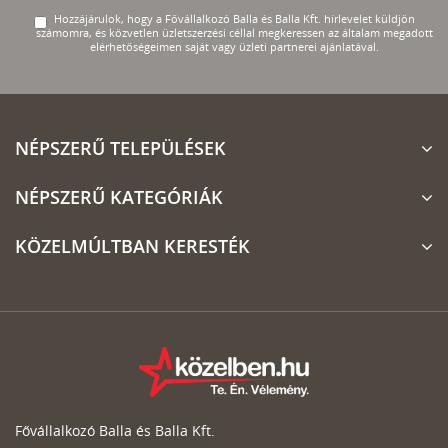
Hozzájárulok, hogy a Fővállalkozó Balla és Balla Kft. hírlevelet küldjön
számomra, és közvetlen üzletszerzési céllal megkeressen az általam megadott
elérhetőségeimen saját vagy üzleti partnerei ajánlatával.
NÉPSZERŰ TELEPÜLÉSEK
NÉPSZERŰ KATEGÓRIÁK
KÖZELMÚLTBAN KERESTÉK
Fővállalkozó Balla és Balla Kft.