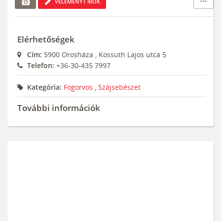
add_a_photo
edit
more_horiz
VÉLEMÉNYT ÍROK
Elérhetőségek
Cím:
5900
Orosháza
,
Kossuth Lajos utca 5
Telefon:
+36-30-435 7997
Kategória:
Fogorvos
,
Szájsebészet
További információk