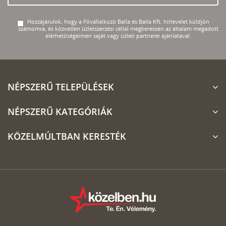
Hozzájárulok, hogy a Fővállalkozó Balla és Balla Kft. hírlevelet küldjön
számomra, és közvetlen üzletszerzési céllal megkeressen az általam megadott
elérhetőségeimen saját vagy üzleti partnerei ajánlatával.
NÉPSZERŰ TELEPÜLÉSEK
NÉPSZERŰ KATEGÓRIÁK
KÖZELMÚLTBAN KERESTÉK