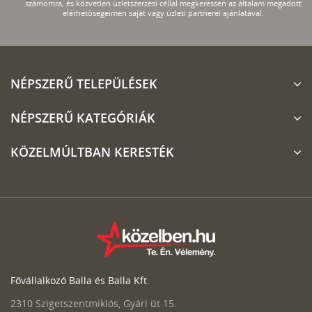
számomra, és közvetlen üzletszerzési céllal megkeressen az általam megadott
elérhetőségeimen saját vagy üzleti partnerei ajánlatával.
NÉPSZERŰ TELEPÜLÉSEK
NÉPSZERŰ KATEGÓRIÁK
KÖZELMÚLTBAN KERESTÉK
Fővállalkozó Balla és Balla Kft.
2310 Szigetszentmiklós, Gyári út 15.