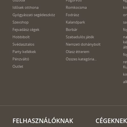
Uszoda
Fogorvos
eg
Idősek otthona
Romkocsma
ki
Gyógyászati segédeszköz
Fodrász
o
Szexshop
Kalandpark
sa
Fejvadász cégek
Borbár
fo
Hobbibolt
Szabadulós játék
na
ké
Svédasztalos
Nemzeti dohánybolt
ál
Party kellékek
Olasz étterem
fo
Pénzváltó
Összes kategória...
re
Outlet
K
ki
al
FELHASZNÁLÓKNAK
CÉGEKNEK