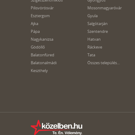
Szigetszentmiklós
Gyöngyös
Pilisvörösvár
Mosonmagyaróvár
Esztergom
Gyula
Ajka
Salgótarján
Pápa
Szentendre
Nagykanizsa
Hatvan
Gödöllő
Ráckeve
Balatonfüred
Tata
Balatonalmádi
Összes település...
Keszthely