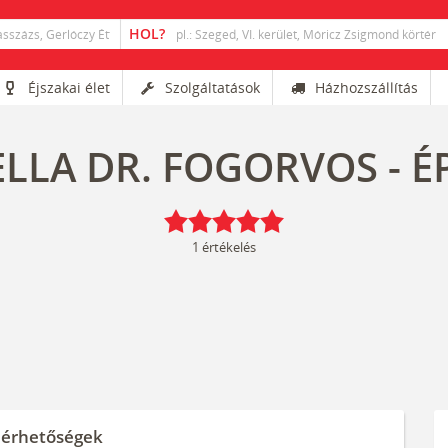
Éjszakai élet
Szolgáltatások
Házhozszállítás
ELLA DR. FOGORVOS - É
1
értékelés
lérhetőségek