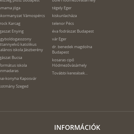
észség plusz Budapest
büfé Hódmezővásárhely
smama jóga
tégely Eger
nkormanyzat Vámospércs
kiskunlacháza
rock Karcag
telenor Pécs
gaszat Enying
éva fodrászat Budapest
gyboldogasszony
vár Eger
ttannyelvű katolikus
dr. benedek magdolna
talános iskola Jászberény
Budapest
gászat Bucsa
kosaras cipő
formátus iskola
Hódmezővàsàrhely
unmadaras
További keresések...
nai-konyha Kaposvár
kotmány Szeged
INFORMÁCIÓK