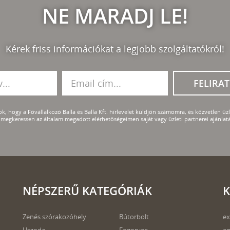
NE MARADJ LE!
Kérek friss információkat a legjobb szolgáltatókról!
FELIRA
k, hogy a Fővállalkozó Balla és Balla Kft. hírlevelet küldjön számomra, és közvetlen üzle
megkeressen az általam megadott elérhetőségeimen saját vagy üzleti partnerei ajánlatá
NÉPSZERŰ KATEGÓRIÁK
K
Zenés szórakozóhely
Bútorbolt
ex