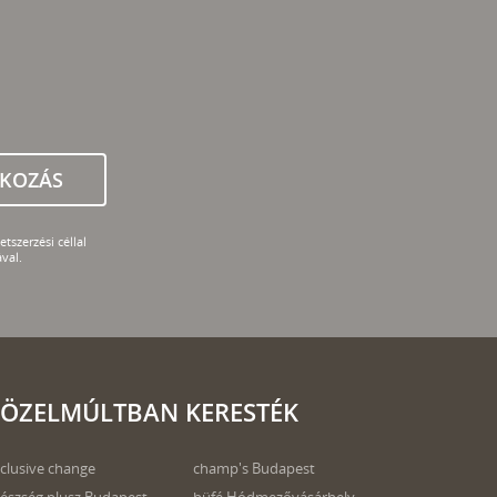
TKOZÁS
tszerzési céllal
val.
ÖZELMÚLTBAN KERESTÉK
clusive change
champ's Budapest