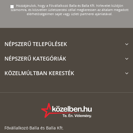
Hozzájárulok, hogy a Fővállalkozó Balla és Balla Kft. hírlevelet küldjön
számomra, és közvetlen üzletszerzési céllal megkeressen az általam megadott
elérhetőségeimen saját vagy üzleti partnerei ajánlatával.
NÉPSZERŰ TELEPÜLÉSEK
NÉPSZERŰ KATEGÓRIÁK
KÖZELMÚLTBAN KERESTÉK
Fővállalkozó Balla és Balla Kft.