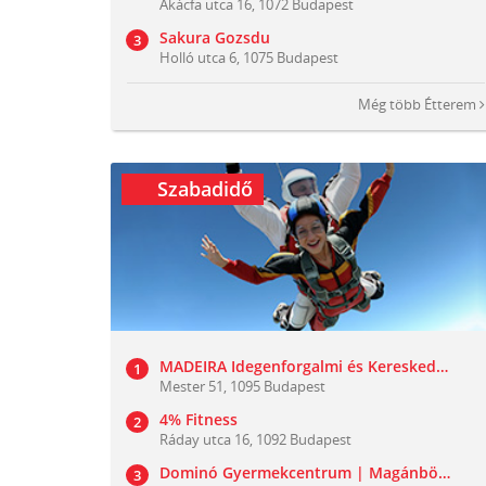
Akácfa utca 16, 1072 Budapest
Sakura Gozsdu
Holló utca 6, 1075 Budapest
Még több
Étterem
Szabadidő
MADEIRA Idegenforgalmi és Kereskedelmi Kft
Mester 51, 1095 Budapest
4% Fitness
Ráday utca 16, 1092 Budapest
Dominó Gyermekcentrum | Magánbölcsőde - Családi Játszóház