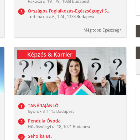
Rákóczi u. 19., I/9., 1088 Budapest
Országos Foglalkozás-Egészségügyi Szolgálat Kft.
Turbina utca 6., 1./4., 1133 Budapest
Még több
Egészség
Képzés & Karrier
TANÁRAJÁNLÓ
Györök 8, 1113 Budapest
Pendula Óvoda
Hűvösvölgyi út 18, 1021 Budapest
Seholka Bt.