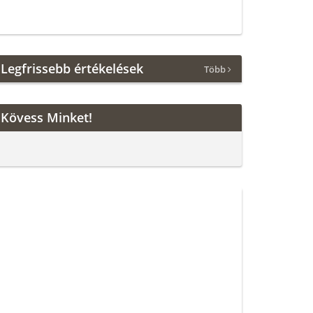
Legfrissebb értékelések
Több
Kövess Minket!