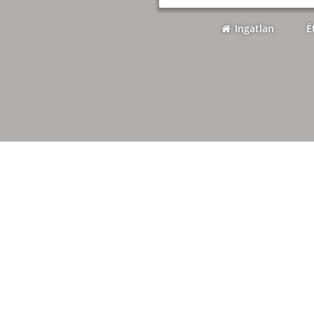
Ingatlan
É