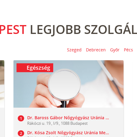
PEST
LEGJOBB SZOLGÁL
Szeged
Debrecen
Győr
Pécs
Egészség
Dr. Baross Gábor Nőgyógyász Uránia Medical Center
Rákóczi u. 19., I/9., 1088 Budapest
Dr. Kósa Zsolt Nőgyógyász Uránia Medical Center