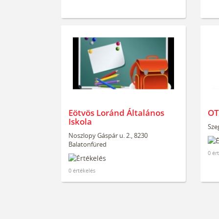
Eötvös Loránd Általános
OT
Iskola
Sze
Noszlopy Gáspár u. 2., 8230
Balatonfüred
0 ér
0 értékelés