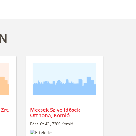
EN
Zrt.
Mecsek Szíve Idősek
Otthona, Komló
Pécsi út 42., 7300 Komló