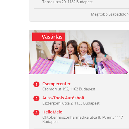
Torda utca 20, 1182 Budapest
Még több
Szabadidő
Vásárlás
Csempecenter
Csömöri út 192, 1162 Budapest
Auto-Tools Autósbolt
Esztergomi utca 2, 1133 Budapest
HelloMelo
Október huszonharmadika utca 8, IV. em., 1117
Budapest