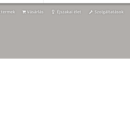
ttermek
Vásárlás
Éjszakai élet
Szolgáltatások