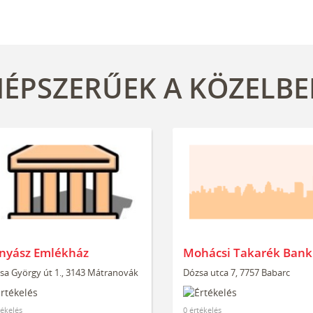
ÉPSZERŰEK A KÖZELB
nyász Emlékház
Mohácsi Takarék Bank 
sa György út 1., 3143 Mátranovák
Dózsa utca 7, 7757 Babarc
tékelés
0 értékelés