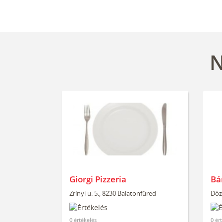
N
Giorgi Pizzeria
Bá
Zrínyi u. 5., 8230 Balatonfüred
Dóz
0 értékelés
0 ér