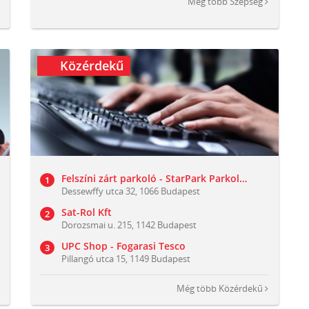
Még több
Szépség
Közérdekű
Felszíni zárt parkoló - StarPark Parkolók (Dessewffy utca 32)
Dessewffy utca 32, 1066 Budapest
Sat-Rol Kft
Dorozsmai u. 215, 1142 Budapest
UPC Shop - Fogarasi Tesco
Pillangó utca 15, 1149 Budapest
Még több
Közérdekű