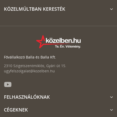
KÖZELMÚLTBAN KERESTÉK
Fővállalkozó Balla és Balla Kft.
2310 Szigetszentmiklós, Gyári út 15.
ugyfelszolgalat@kozelben.hu
FELHASZNÁLÓKNAK
CÉGEKNEK