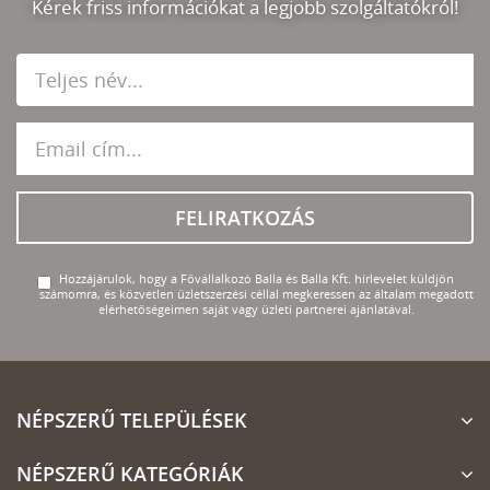
Kérek friss információkat a legjobb szolgáltatókról!
FELIRATKOZÁS
Hozzájárulok, hogy a Fővállalkozó Balla és Balla Kft. hírlevelet küldjön
számomra, és közvetlen üzletszerzési céllal megkeressen az általam megadott
elérhetőségeimen saját vagy üzleti partnerei ajánlatával.
NÉPSZERŰ TELEPÜLÉSEK
NÉPSZERŰ KATEGÓRIÁK