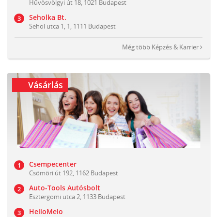
Hűvösvölgyi út 18, 1021 Budapest
Seholka Bt.
Sehol utca 1, 1, 1111 Budapest
Még több
Képzés & Karrier
Vásárlás
Csempecenter
Csömöri út 192, 1162 Budapest
Auto-Tools Autósbolt
Esztergomi utca 2, 1133 Budapest
HelloMelo