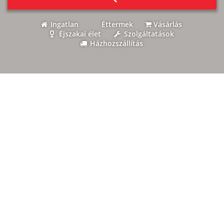
Ingatlan
Éttermek
Vásárlás
Éjszakai élet
Szolgáltatások
Házhozszállítás