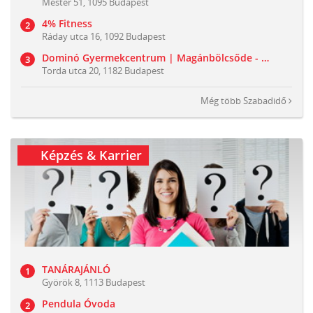
Mester 51, 1095 Budapest
4% Fitness
Ráday utca 16, 1092 Budapest
Dominó Gyermekcentrum | Magánbölcsőde - Családi Játszóház
Torda utca 20, 1182 Budapest
Még több
Szabadidő
Képzés & Karrier
TANÁRAJÁNLÓ
Györök 8, 1113 Budapest
Pendula Óvoda