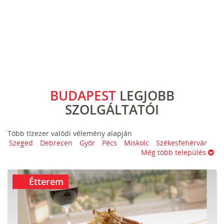
BUDAPEST
LEGJOBB
SZOLGÁLTATÓI
Több tízezer valódi vélemény alapján
Szeged
Debrecen
Győr
Pécs
Miskolc
Székesfehérvár
Még több település
Étterem