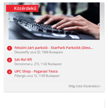
Közérdekű
Felszíni zárt parkoló - StarPark Parkolók (Dessewffy utca 32)
Dessewffy utca 32, 1066 Budapest
Sat-Rol Kft
Dorozsmai u. 215, 1142 Budapest
UPC Shop - Fogarasi Tesco
Pillangó utca 15, 1149 Budapest
Még több
Közérdekű