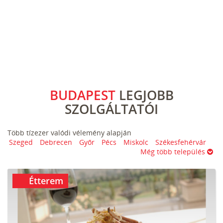
BUDAPEST
LEGJOBB
SZOLGÁLTATÓI
Több tízezer valódi vélemény alapján
Szeged
Debrecen
Győr
Pécs
Miskolc
Székesfehérvár
Még több település
Étterem