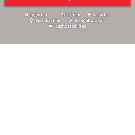
Ingatlan
Éttermek
Vásárlás
Éjszakai élet
Szolgáltatások
Házhozszállítás