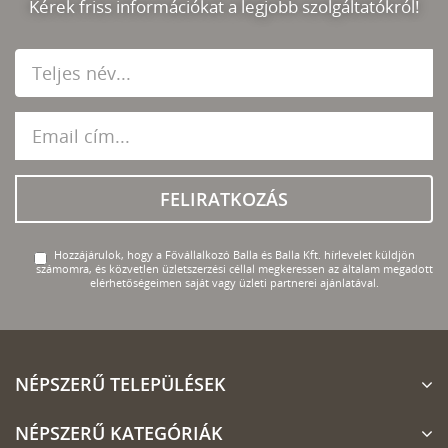
Kérek friss információkat a legjobb szolgáltatókról!
FELIRATKOZÁS
Hozzájárulok, hogy a Fővállalkozó Balla és Balla Kft. hírlevelet küldjön
számomra, és közvetlen üzletszerzési céllal megkeressen az általam megadott
elérhetőségeimen saját vagy üzleti partnerei ajánlatával.
NÉPSZERŰ TELEPÜLÉSEK
NÉPSZERŰ KATEGÓRIÁK