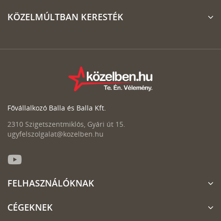
KÖZELMÚLTBAN KERESTÉK
Fővállalkozó Balla és Balla Kft.
2310 Szigetszentmiklós, Gyári út 15.
ugyfelszolgalat@kozelben.hu
FELHASZNÁLÓKNAK
CÉGEKNEK