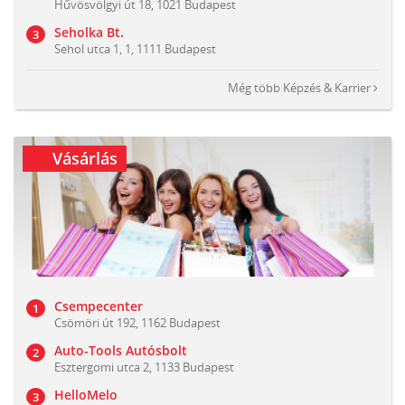
Hűvösvölgyi út 18, 1021 Budapest
Seholka Bt.
Sehol utca 1, 1, 1111 Budapest
Még több
Képzés & Karrier
Vásárlás
Csempecenter
Csömöri út 192, 1162 Budapest
Auto-Tools Autósbolt
Esztergomi utca 2, 1133 Budapest
HelloMelo