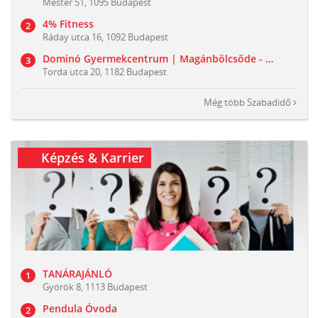
Mester 51, 1095 Budapest
4% Fitness
Ráday utca 16, 1092 Budapest
Dominó Gyermekcentrum | Magánbölcsőde - Családi Játszóház
Torda utca 20, 1182 Budapest
Még több
Szabadidő
Képzés & Karrier
TANÁRAJÁNLÓ
Györök 8, 1113 Budapest
Pendula Óvoda