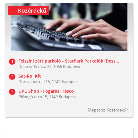
Közérdekű
Felszíni zárt parkoló - StarPark Parkolók (Dessewffy utca 32)
Dessewffy utca 32, 1066 Budapest
Sat-Rol Kft
Dorozsmai u. 215, 1142 Budapest
UPC Shop - Fogarasi Tesco
Pillangó utca 15, 1149 Budapest
Még több
Közérdekű