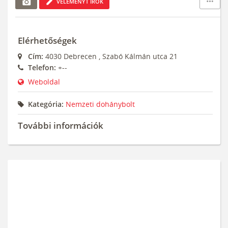
add_a_photo
edit
more_horiz
VÉLEMÉNYT ÍROK
Elérhetőségek
Cím:
4030
Debrecen
,
Szabó Kálmán utca 21
Telefon:
+--
Weboldal
Kategória:
Nemzeti dohánybolt
További információk