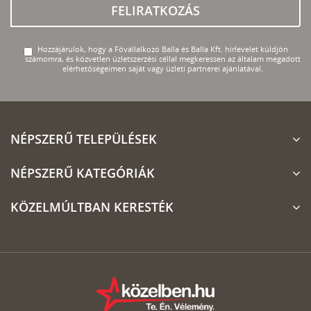
FELIRATKOZÁS
Hozzájárulok, hogy a Fővállalkozó Balla és Balla Kft. hírlevelet küldjön
számomra, és közvetlen üzletszerzési céllal megkeressen az általam megadott
elérhetőségeimen saját vagy üzleti partnerei ajánlatával.
NÉPSZERŰ TELEPÜLÉSEK
NÉPSZERŰ KATEGÓRIÁK
KÖZELMÚLTBAN KERESTÉK