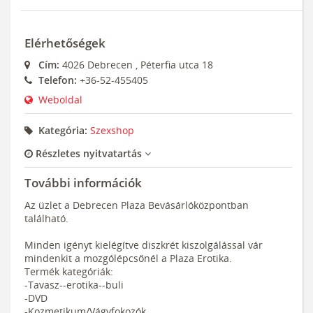
Elérhetőségek
Cím:
4026
Debrecen
,
Péterfia utca 18
Telefon:
+36-52-455405
Weboldal
Kategória:
Szexshop
Részletes nyitvatartás
További információk
Az üzlet a Debrecen Plaza Bevásárlóközpontban
található.
Minden igényt kielégítve diszkrét kiszolgálással vár
mindenkit a mozgólépcsőnél a Plaza Erotika.
Termék kategóriák:
-Tavasz--erotika--buli
-DVD
-Kozmetikum/Vágyfokozók