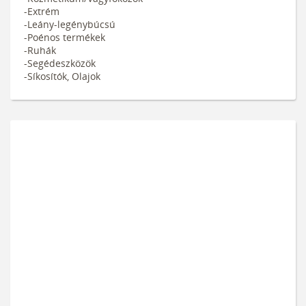
-Extrém
-Leány-legénybúcsú
-Poénos termékek
-Ruhák
-Segédeszközök
-Síkosítók, Olajok