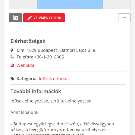
add_a_photo
edit
more_horiz
VÉLEMÉNYT ÍROK
Elérhetőségek
Cím:
1029
Budapest
,
Báthori Lajos u. 8.
Telefon:
+36-1-3918005
Weboldal
Kategória:
Idősek otthona
További információk
Idősek elhelyezése, sérültek elhelyezése
Amit kínálunk:
- Budapest egyik legszebb részén, a Hűvösvölgyben
békés, jó levegőjű környezetben való elhelyezést.