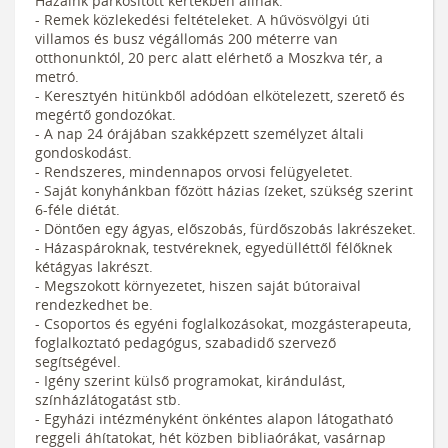
Házaink parkosított kertekben állnak.
- Remek közlekedési feltételeket. A hűvösvölgyi úti
villamos és busz végállomás 200 méterre van
otthonunktól, 20 perc alatt elérhető a Moszkva tér, a
metró.
- Keresztyén hitünkből adódóan elkötelezett, szerető és
megértő gondozókat.
- A nap 24 órájában szakképzett személyzet általi
gondoskodást.
- Rendszeres, mindennapos orvosi felügyeletet.
- Saját konyhánkban főzött házias ízeket, szükség szerint
6-féle diétát.
- Döntően egy ágyas, előszobás, fürdőszobás lakrészeket.
- Házaspároknak, testvéreknek, egyedülléttől félőknek
kétágyas lakrészt.
- Megszokott környezetet, hiszen saját bútoraival
rendezkedhet be.
- Csoportos és egyéni foglalkozásokat, mozgásterapeuta,
foglalkoztató pedagógus, szabadidő szervező
segítségével.
- Igény szerint külső programokat, kirándulást,
színházlátogatást stb.
- Egyházi intézményként önkéntes alapon látogatható
reggeli áhítatokat, hét közben bibliaórákat, vasárnap