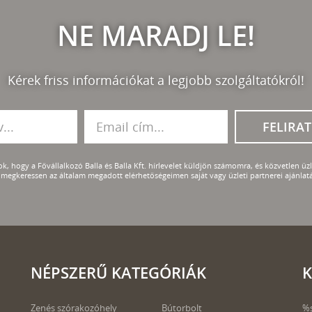
NE MARADJ LE!
Kérek friss információkat a legjobb szolgáltatókról!
FELIRA
k, hogy a Fővállalkozó Balla és Balla Kft. hírlevelet küldjön számomra, és közvetlen üzle
megkeressen az általam megadott elérhetőségeimen saját vagy üzleti partnerei ajánlatá
NÉPSZERŰ KATEGÓRIÁK
K
Zenés szórakozóhely
Bútorbolt
%s