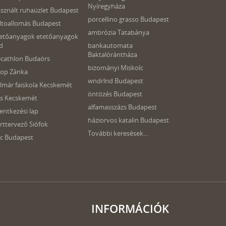
Nyíregyháza
használt ruhaüzlet Budapest
porcellino grasso Budapest
ltoallomás Budapest
ambrózia Tatabánya
etőanyagok etetőanyagok
d
bankautomata
Baktalórántháza
cathlon Budaörs
bizományi Miskolc
op Zánka
wndrlnd Budapest
lmár faiskola Kecskemét
öntözés Budapest
s Kecskemét
alfamasszázs Budapest
lentkezési lap
háziorvos katalin Budapest
rttervező Siófok
További keresések...
c Budapest
INFORMÁCIÓK