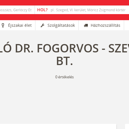
Éjszakai élet
Szolgáltatások
Házhozszállítás
LÓ DR. FOGORVOS - SZE
BT.
0
értékelés