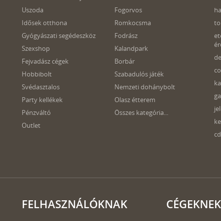
Uszoda
Fogorvos
Idősek otthona
Romkocsma
to
Gyógyászati segédeszköz
Fodrász
et
ér
Szexshop
Kalandpark
de
Fejvadász cégek
Borbár
co
Hobbibolt
Szabadulós játék
ka
Svédasztalos
Nemzeti dohánybolt
ga
Party kellékek
Olasz étterem
je
Pénzváltó
Összes kategória...
ke
Outlet
cd
FELHASZNÁLÓKNAK
CÉGEKNEK