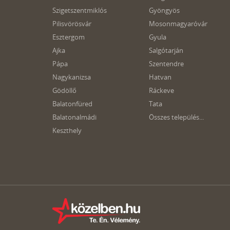
Szigetszentmiklós
Gyöngyös
Pilisvörösvár
Mosonmagyaróvár
Esztergom
Gyula
Ajka
Salgótarján
Pápa
Szentendre
Nagykanizsa
Hatvan
Gödöllő
Ráckeve
Balatonfüred
Tata
Balatonalmádi
Összes település...
Keszthely