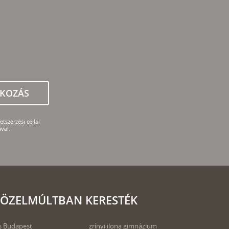
TKOZÁS
tszerzési céllal
val.
ÖZELMÚLTBAN KERESTÉK
 Budapest
zrínyi ilona gimnázium