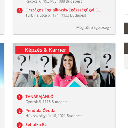
Rákóczi u. 19., I/9., 1088 Budapest
Országos Foglalkozás-Egészségügyi Szolgálat Kft.
Turbina utca 6., 1./4., 1133 Budapest
Még több
Egészség
Képzés & Karrier
TANÁRAJÁNLÓ
Györök 8, 1113 Budapest
Pendula Óvoda
Hűvösvölgyi út 18, 1021 Budapest
Seholka Bt.