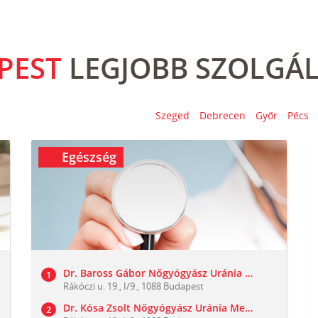
PEST
LEGJOBB SZOLGÁL
Szeged
Debrecen
Győr
Pécs
Egészség
Dr. Baross Gábor Nőgyógyász Uránia Medical Center
Rákóczi u. 19., I/9., 1088 Budapest
Dr. Kósa Zsolt Nőgyógyász Uránia Medical Center