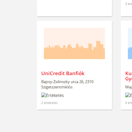
3 ér
UniCredit Banfiók
Ku
Gy
Bajcsy-Zsilinszky utca 26, 2310
Szigetszentmiklós
Majl
2 értékelés
0 ér