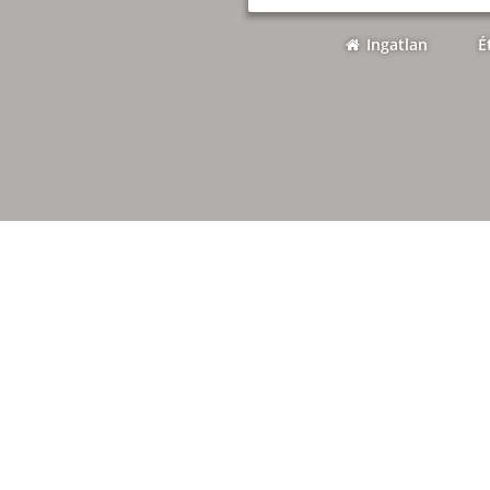
Ingatlan
É