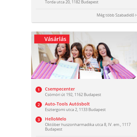
Torda utca 20, 1182 Budapest
Még több
Szabadidő
Vásárlás
Csempecenter
Csömöri út 192, 1162 Budapest
Auto-Tools Autósbolt
Esztergomi utca 2, 1133 Budapest
HelloMelo
Október huszonharmadika utca 8, IV. em., 1117
Budapest