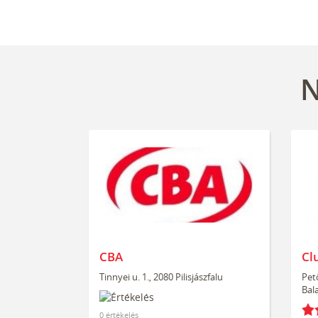
N
CBA
Cl
Tinnyei u. 1., 2080 Pilisjászfalu
Pet
Bal
0 értékelés