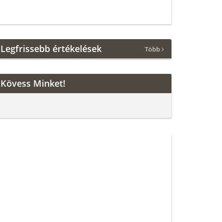
Legfrissebb értékelések
Több
Kövess Minket!