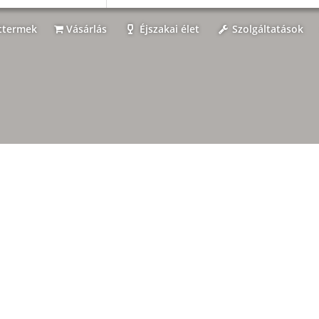
ttermek
Vásárlás
Éjszakai élet
Szolgáltatások