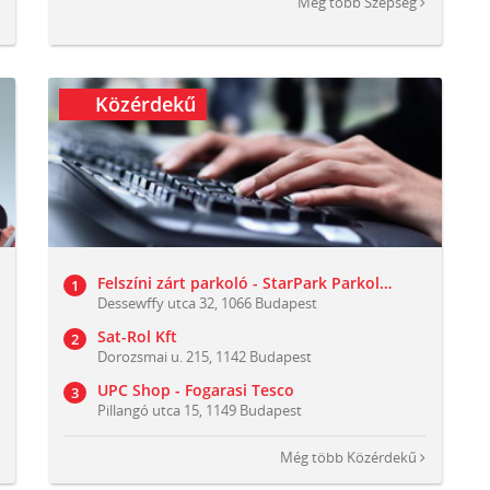
Még több
Szépség
Közérdekű
Felszíni zárt parkoló - StarPark Parkolók (Dessewffy utca 32)
Dessewffy utca 32, 1066 Budapest
Sat-Rol Kft
Dorozsmai u. 215, 1142 Budapest
UPC Shop - Fogarasi Tesco
Pillangó utca 15, 1149 Budapest
Még több
Közérdekű