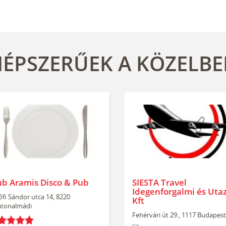
ÉPSZERŰEK A KÖZELB
ub Aramis Disco & Pub
SIESTA Travel
Idegenforgalmi és Utaz
őfi Sándor utca 14, 8220
Kft
atonalmádi
Fehérvári út 29., 1117 Budapest