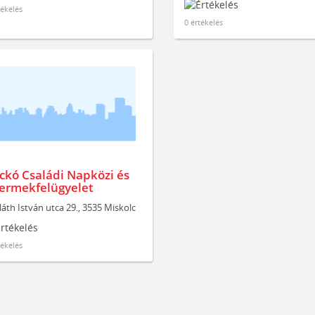
tékelés
0 értékelés
ckó Családi Napközi és
ermekfelügyelet
áth István utca 29., 3535 Miskolc
tékelés