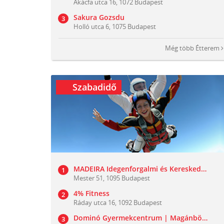
Akácfa utca 16, 1072 Budapest
Sakura Gozsdu
Holló utca 6, 1075 Budapest
Még több
Étterem
Szabadidő
MADEIRA Idegenforgalmi és Kereskedelmi Kft
Mester 51, 1095 Budapest
4% Fitness
Ráday utca 16, 1092 Budapest
Dominó Gyermekcentrum | Magánbölcsőde - Családi Játszóház