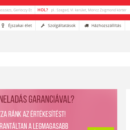
Éjszakai élet
Szolgáltatások
Házhozszállítás