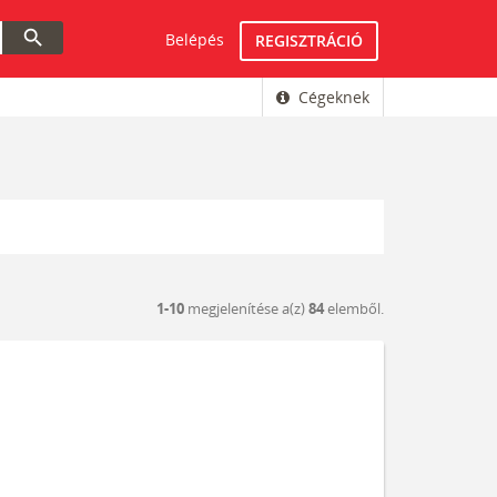
search
Belépés
REGISZTRÁCIÓ
Cégeknek
1-10
megjelenítése a(z)
84
elemből.