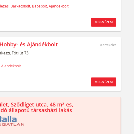
ezés,
Barkácsbolt,
Bababolt,
Ajándékbolt
MEGNÉZEM
 Hobby- és Ajándékbolt
0
értékelés
keszi,
Fóti út 73
,
Ajándékbolt
MEGNÉZEM
let, Sződliget utca, 48 m²-es,
ndó állapotú társasházi lakás