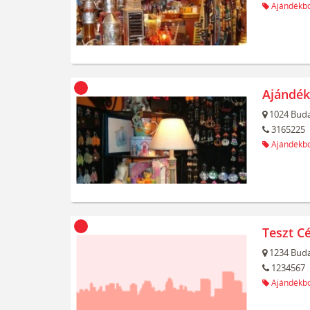
Ajándékbo
Ajándék
1024
Buda
3165225
Ajándékbo
Teszt C
1234
Buda
1234567
Ajándékbo