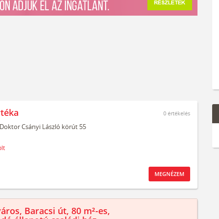
rtéka
0
értékelés
Doktor Csányi László körút 55
lt
MEGNÉZEM
áros, Baracsi út, 80 m²-es,