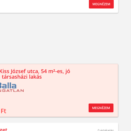
MEGNÉZEM
iss József utca, 54 m²-es, jó
 társasházi lakás
MEGNÉZEM
 Ft
get
0
értékelés