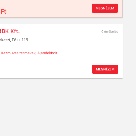
MEGNÉZEM
 Ft
BBK Kft.
0
értékelés
keszi,
Fő u. 113
,
Kézműves termékek,
Ajándékbolt
MEGNÉZEM