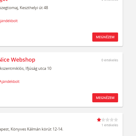
szegtomaj,
Keszthelyi út 48
jándékbolt
MEGNÉZEM
Nice Webshop
0
értékelés
kszentmiklós,
Ifjúság utca 10
Ajándékbolt
MEGNÉZEM
1 értékelés
pest,
Könyves Kálmán körút 12-14.