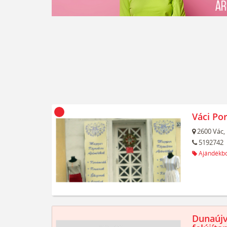
Váci Po
2600
Vác,
5192742
Ajándékbo
Dunaújv