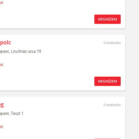
lt
MEGNÉZEM
polc
0
értékelés
pest,
Lövőház utca 19
lt
MEGNÉZEM
ég
0
értékelés
pest,
Teszt 1
lt