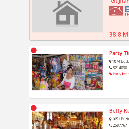
felújíta
38.8 M
Party T
1074
Buda
3214838
Party kell
Betty Ke
1051
Buda
2597767