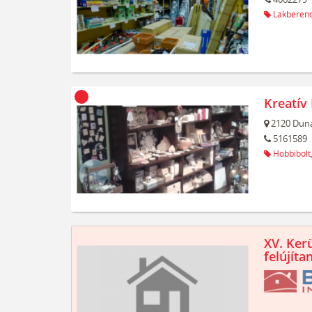
Lakberend
Kreatív
2120
Duna
5161589
Hobbibolt
XV. Kerü
felújíta