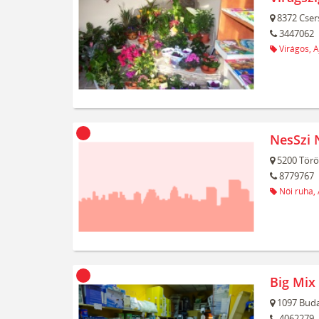
8372
Cser
3447062
Virágos,
A
NesSzi 
5200
Törö
8779767
Női ruha,
Big Mix
1097
Buda
4062279