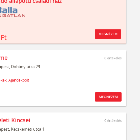
ndó állapotú családi ház
MEGNÉZEM
 Ft
ime
0
értékelés
pest,
Dohány utca 29
ékek,
Ajándékbolt
MEGNÉZEM
leti Kincsei
0
értékelés
pest,
Kecskeméti utca 1