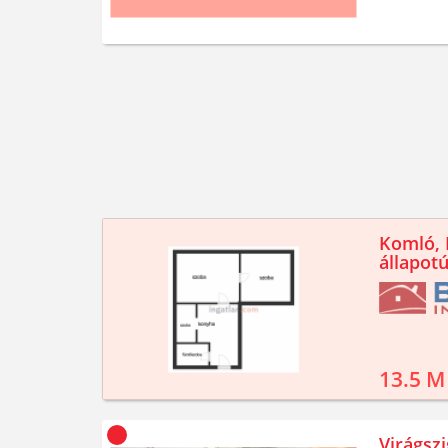
Komló, K
állapotú
13.5 M
Virágszi