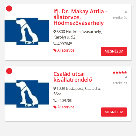
ifj. Dr. Makay Attila -
0
állatorvos,
értékelés
Hódmezővásárhely
6800
Hódmezővásárhely,
Károlyi u. 92.
4997645
Állatorvos
MEGNÉZEM
Család utcai
4
kisállatrendelő
értékelés
1039
Budapest,
Család u.
36/a
2409780
Állatorvos
MEGNÉZEM