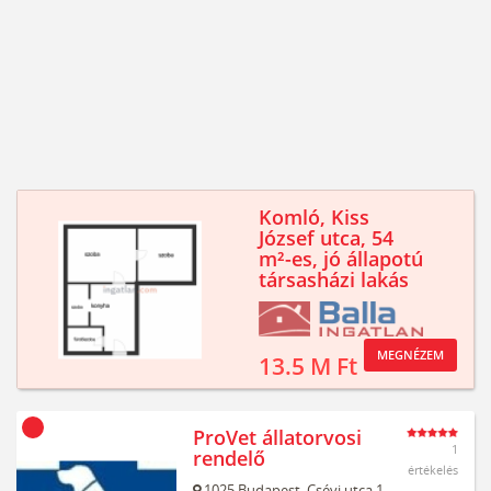
Komló, Kiss
József utca, 54
m²-es, jó állapotú
társasházi lakás
MEGNÉZEM
13.5 M Ft
ProVet állatorvosi
1
rendelő
értékelés
1025
Budapest,
Csévi utca 1