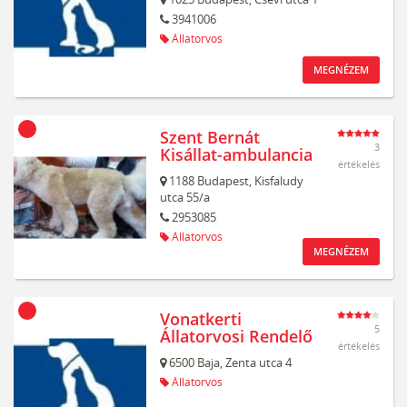
3941006
Állatorvos
MEGNÉZEM
Szent Bernát
3
Kisállat-ambulancia
értékelés
1188
Budapest,
Kisfaludy
utca 55/a
2953085
Állatorvos
MEGNÉZEM
Vonatkerti
5
Állatorvosi Rendelő
értékelés
6500
Baja,
Zenta utca 4
Állatorvos