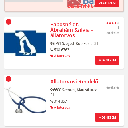
MEGNÉZEM
38.8 M Ft
Paposné dr.
9
Ábrahám Szilvia -
értékelés
állatorvos
6791
Szeged,
Kubikos u. 31.
538-6763
Állatorvos
MEGNÉZEM
Állatorvosi Rendelő
0
értékelés
6600
Szentes,
Klauzál utca
21.
314 857
Állatorvos
MEGNÉZEM