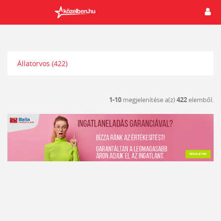
Állatorvos
(422)
1-10
megjelenítése a(z)
422
elemből.