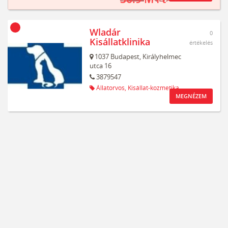
Wladár
0
Kisállatklinika
értékelés
1037
Budapest,
Királyhelmec
utca 16
3879547
Állatorvos,
Kisállat-kozmetika
MEGNÉZEM