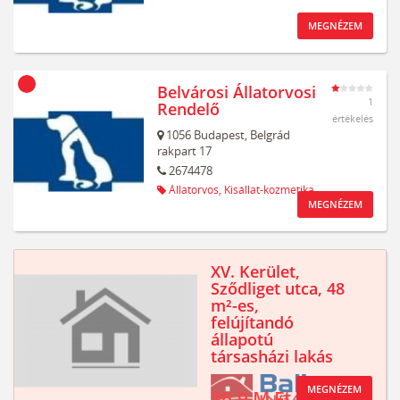
MEGNÉZEM
Belvárosi Állatorvosi
1
Rendelő
értékelés
1056
Budapest,
Belgrád
rakpart 17
2674478
Állatorvos,
Kisállat-kozmetika
MEGNÉZEM
XV. Kerület,
Sződliget utca, 48
m²-es,
felújítandó
állapotú
társasházi lakás
MEGNÉZEM
36.9 M Ft