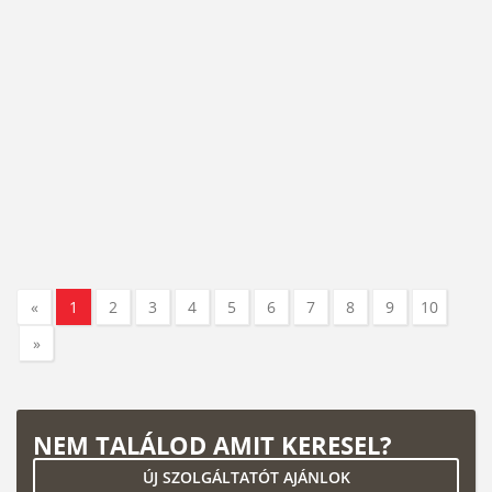
«
1
2
3
4
5
6
7
8
9
10
»
NEM TALÁLOD AMIT KERESEL?
ÚJ SZOLGÁLTATÓT AJÁNLOK