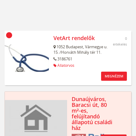
VetArt rendelők
0
értékelés
1052
Budapest,
Vármegye u.
15. /Horváth Mihály tér 11.
3186761
Állatorvos
MEGNÉZEM
Dunaújváros,
Baracsi út, 80
m²-es,
felújítandó
állapotú családi
ház