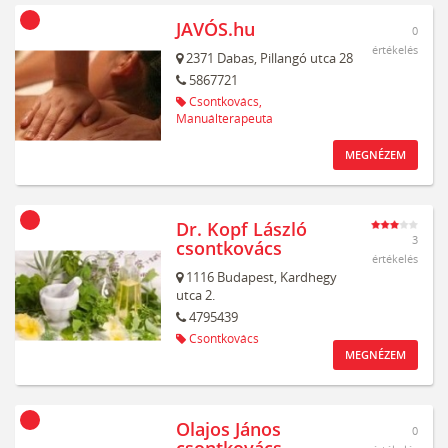
JAVÓS.hu
0
értékelés
2371
Dabas,
Pillangó utca 28
5867721
Csontkovács,
Manuálterapeuta
MEGNÉZEM
Dr. Kopf László
3
csontkovács
értékelés
1116
Budapest,
Kardhegy
utca 2.
4795439
Csontkovács
MEGNÉZEM
Olajos János
0