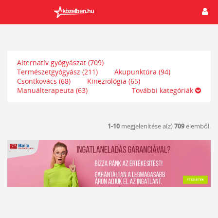
Alternatív gyógyászat
(709)
Természetgyógyász
(211)
Akupunktúra
(94)
Csontkovács
(68)
Kineziológia
(65)
Manuálterapeuta
(63)
További kategóriák
1-10
megjelenítése a(z)
709
elemből.