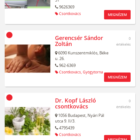
51
9626369
Csontkovács
MEGNÉZEM
Gerencsér Sándor
0
Zoltán
értékelés
6090
Kunszentmiklós,
Béke
u. 26.
962-6369
Csontkovács,
Gyógytorna
MEGNÉZEM
Dr. Kopf László
0
csontkovács
értékelés
1056
Budapest,
Nyári Pál
utca 9. II/3.
4795439
Csontkovács
MEGNÉZEM