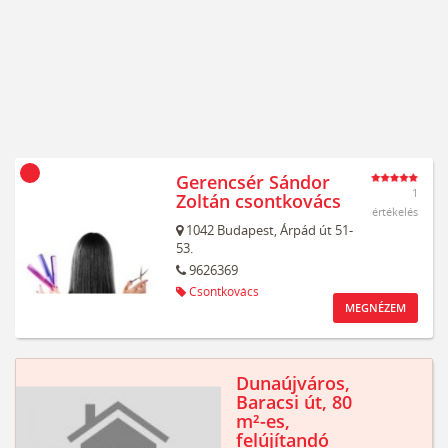
Gerencsér Sándor
1
Zoltán csontkovács
értékelés
1042
Budapest,
Árpád út 51-
53.
9626369
Csontkovács
MEGNÉZEM
Dunaújváros,
Baracsi út, 80
m²-es,
felújítandó