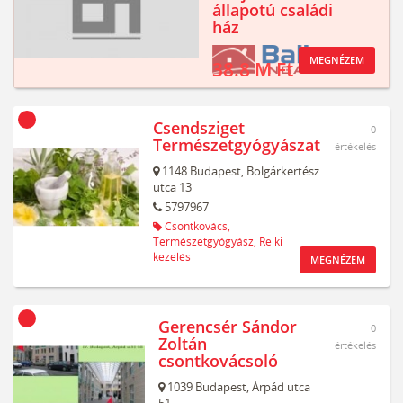
állapotú családi
ház
MEGNÉZEM
38.8 M Ft
Csendsziget
0
Természetgyógyászat
értékelés
1148
Budapest,
Bolgárkertész
utca 13
5797967
Csontkovács,
Természetgyógyász,
Reiki
kezelés
MEGNÉZEM
Gerencsér Sándor
0
Zoltán
értékelés
csontkovácsoló
1039
Budapest,
Árpád utca