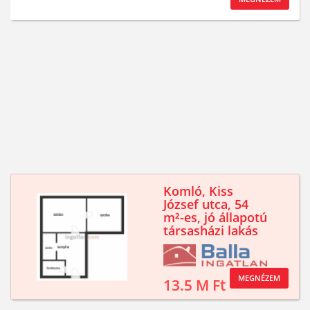
Komló, Kiss
József utca, 54
m²-es, jó állapotú
társasházi lakás
MEGNÉZEM
13.5 M Ft