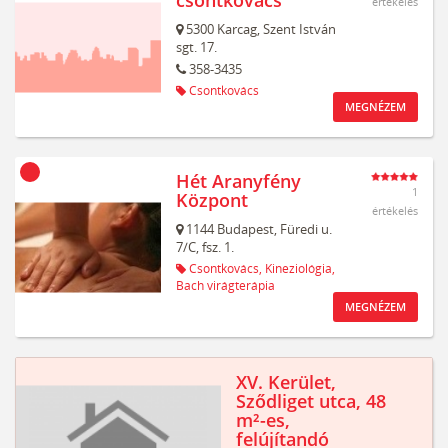
csontkovács
értékelés
5300
Karcag,
Szent István
sgt. 17.
358-3435
Csontkovács
MEGNÉZEM
Hét Aranyfény
1
Központ
értékelés
1144
Budapest,
Füredi u.
7/C, fsz. 1.
Csontkovács,
Kineziológia,
Bach virágterápia
MEGNÉZEM
XV. Kerület,
Sződliget utca, 48
m²-es,
felújítandó