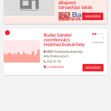
állapotú
társasházi lakás
MEGNÉZEM
36.9 M Ft
Budai Sándor
7
csontkovács
értékelés
Hódmezővásárhely
6800
Hódmezővásárhely,
Ady Endre utca 5.
316 31 19
Csontkovács
MEGNÉZEM