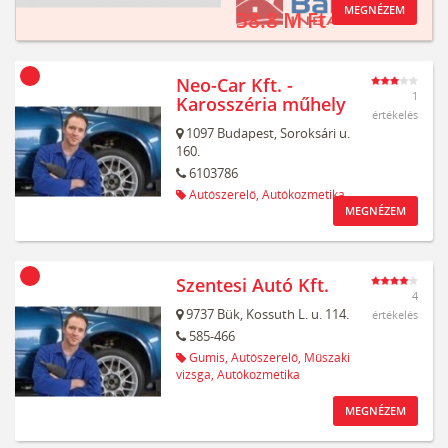
MEGNÉZEM
38.8 M Ft
Neo-Car Kft. -
1
Karosszéria műhely
értékelés
1097
Budapest,
Soroksári u.
160.
6103786
Autószerelő,
Autókozmetika
MEGNÉZEM
Szentesi Autó Kft.
4
9737
Bük,
Kossuth L. u. 114.
értékelés
585-466
Gumis,
Autószerelő,
Műszaki
vizsga,
Autókozmetika
MEGNÉZEM