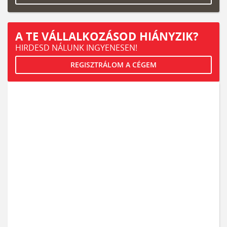
A TE VÁLLALKOZÁSOD HIÁNYZIK?
HIRDESD NÁLUNK INGYENESEN!
REGISZTRÁLOM A CÉGEM