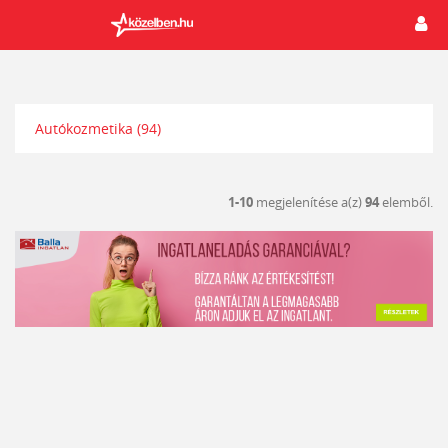
Autókozmetika
(94)
1-10
megjelenítése a(z)
94
elemből.