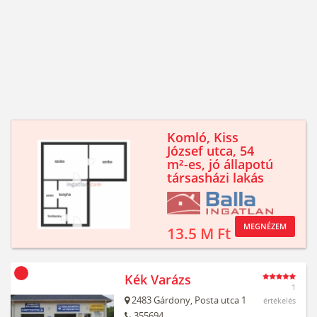
Komló, Kiss
József utca, 54
m²-es, jó állapotú
társasházi lakás
MEGNÉZEM
13.5 M Ft
Kék Varázs
1
2483
Gárdony,
Posta utca 1
értékelés
355694