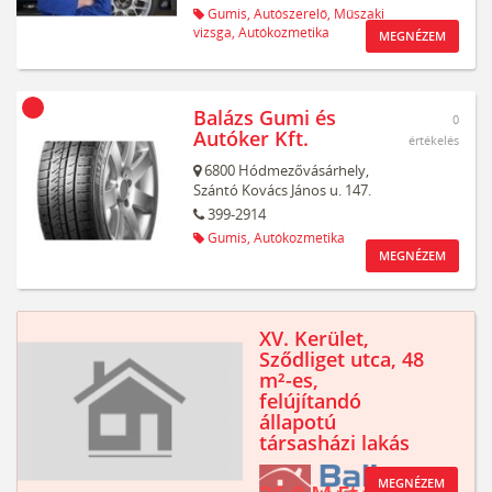
Gumis,
Autószerelő,
Műszaki
vizsga,
Autókozmetika
MEGNÉZEM
Balázs Gumi és
0
Autóker Kft.
értékelés
6800
Hódmezővásárhely,
Szántó Kovács János u. 147.
399-2914
Gumis,
Autókozmetika
MEGNÉZEM
XV. Kerület,
Sződliget utca, 48
m²-es,
felújítandó
állapotú
társasházi lakás
MEGNÉZEM