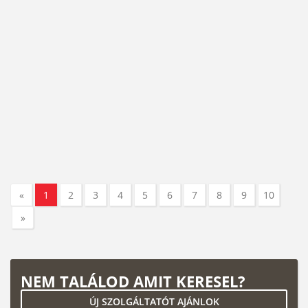
«
1
2
3
4
5
6
7
8
9
10
»
NEM TALÁLOD AMIT KERESEL?
ÚJ SZOLGÁLTATÓT AJÁNLOK