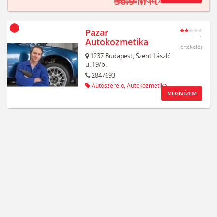
36.9 M Ft
Pazar
1
Autokozmetika
értékelés
1237
Budapest,
Szent László
u. 19/b.
2847693
Autószerelő,
Autókozmetika
MEGNÉZEM