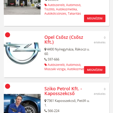
Autószerelő,
Autómosó,
Tisztító,
Autókozmetika,
Autókölcsönzés,
Takarítás
MEGNÉZEM
Opel Csősz (Csősz
0
Kft.)
értékelés
4400
Nyíregyháza,
Rákoczi u.
60.
597-666
Autószerelő,
Autómosó,
Műszaki vizsga,
Autókozmetika
MEGNÉZEM
Sziko Petrol Kft. -
0
Kaposszekcső
értékelés
7361
Kaposszekcső,
Petőfi u.
1.
566-224