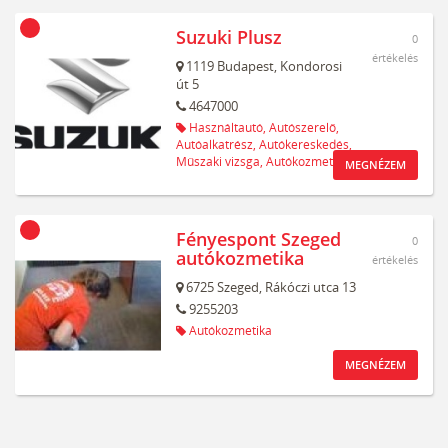
Suzuki Plusz
0
értékelés
1119
Budapest,
Kondorosi
út 5
4647000
Használtautó,
Autószerelő,
Autóalkatrész,
Autókereskedés,
Műszaki vizsga,
Autókozmetika
MEGNÉZEM
Fényespont Szeged
0
autókozmetika
értékelés
6725
Szeged,
Rákóczi utca 13
9255203
Autókozmetika
MEGNÉZEM