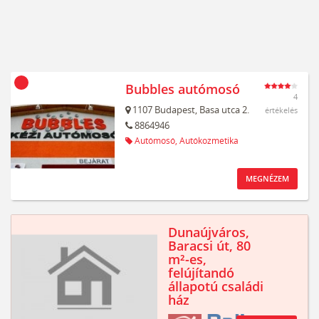
Bubbles autómosó
4
1107
Budapest,
Basa utca 2.
értékelés
8864946
Autómosó,
Autókozmetika
MEGNÉZEM
Dunaújváros,
Baracsi út, 80
m²-es,
felújítandó
állapotú családi
ház