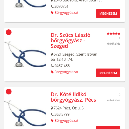
2040
Budaörs,
Aradi utca 17.
2070751
Bőrgyógyászat
MEGNÉZEM
Dr. Szűcs László
1
bőrgyógyász -
értékelés
Szeged
6721
Szeged,
Szent István
tér 12-13 I./4.
9467-435
Bőrgyógyászat
MEGNÉZEM
Dr. Kóté Ildikó
0
bőrgyógyász, Pécs
értékelés
7624
Pécs,
Őz u. 5.
363 5799
Bőrgyógyászat