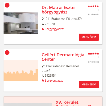
Dr. Mátrai Eszter
1
bőrgyógyász
értékelés
1011
Budapest,
Fő utca 37a
2210205
Bőrgyógyászat
MEGNÉZEM
Gellért Dermatológia
1
Center
értékelés
1114
Budapest,
Kemenes
utca 4
5925954
Bőrgyógyászat
MEGNÉZEM
XV. Kerület,