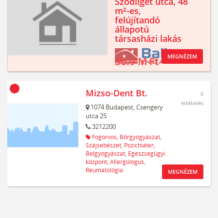
Sződliget utca, 48
m²-es,
felújítandó
állapotú
társasházi lakás
MEGNÉZEM
36.9 M Ft
Mizso-Dent Bt.
0
értékelés
1074
Budapest,
Csengery
utca 25
3212200
Fogorvos,
Bőrgyógyászat,
Szájsebészet,
Pszichiáter,
Belgyógyászat,
Egészségügyi
központ,
Allergológus,
Reumatológia
MEGNÉZEM