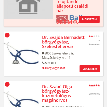
felújítandó
állapotú családi
ház
MEGNÉZEM
38.8 M Ft
Dr. Svajda Bernadett
5
bőrgyógyász,
értékelés
Székesfehérvár
8000
Székesfehérvár,
Mátyás király krt. 11.
597-8111
Bőrgyógyászat
MEGNÉZEM
Dr. Szabó Olga
1
bőrgyógyász-
értékelés
kozmetológus
magánorvos