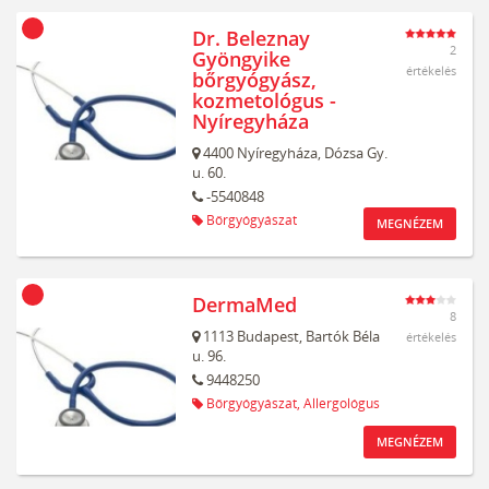
Dr. Beleznay
2
Gyöngyike
értékelés
bőrgyógyász,
kozmetológus -
Nyíregyháza
4400
Nyíregyháza,
Dózsa Gy.
u. 60.
-5540848
Bőrgyógyászat
MEGNÉZEM
DermaMed
8
1113
Budapest,
Bartók Béla
értékelés
u. 96.
9448250
Bőrgyógyászat,
Allergológus
MEGNÉZEM