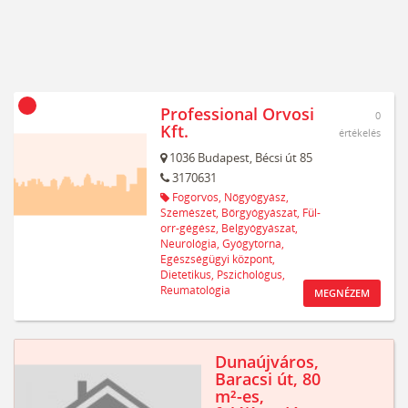
Professional Orvosi
0
Kft.
értékelés
1036
Budapest,
Bécsi út 85
3170631
Fogorvos,
Nőgyógyász,
Szemészet,
Bőrgyógyászat,
Fül-
orr-gégész,
Belgyógyászat,
Neurológia,
Gyógytorna,
Egészségügyi központ,
Dietetikus,
Pszichológus,
Reumatológia
MEGNÉZEM
Dunaújváros,
Baracsi út, 80
m²-es,