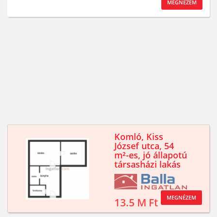
MEGNÉZEM
Komló, Kiss
József utca, 54
m²-es, jó állapotú
társasházi lakás
MEGNÉZEM
13.5 M Ft