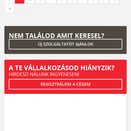
»
NEM TALÁLOD AMIT KERESEL?
ÚJ SZOLGÁLTATÓT AJÁNLOK
A TE VÁLLALKOZÁSOD HIÁNYZIK?
HIRDESD NÁLUNK INGYENESEN!
REGISZTRÁLOM A CÉGEM