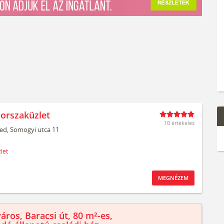
Borszaküzlet
10 értékelés
ed,
Somogyi utca 11
let
MEGNÉZEM
áros, Baracsi út, 80 m²-es,