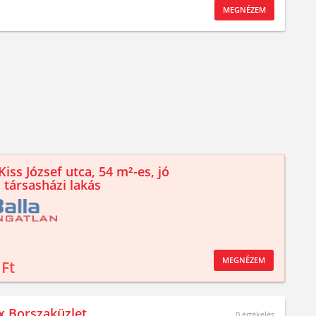
MEGNÉZEM
iss József utca, 54 m²-es, jó
 társasházi lakás
MEGNÉZEM
 Ft
 Borszaküzlet
0
értékelés