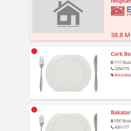
felújíta
38.8 M
Cork Bo
1117
Buda
2094779
Borszaküz
Bakator
1097
Buda
4561177