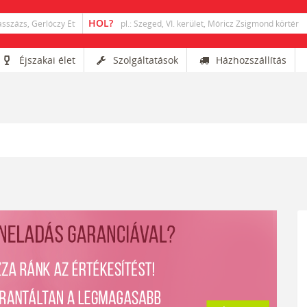
Éjszakai élet
Szolgáltatások
Házhozszállítás