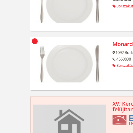
Borszaküz
Monarch
1092
Buda
4569898
Borszaküz
XV. Kerü
felújíta