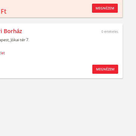
MEGNÉZEM
 Ft
ri Borház
0
értékelés
pest,
Jókai tér 7.
let
MEGNÉZEM