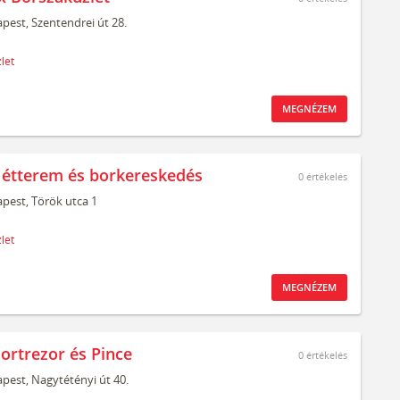
pest,
Szentendrei út 28.
let
MEGNÉZEM
 étterem és borkereskedés
0
értékelés
pest,
Török utca 1
let
MEGNÉZEM
Bortrezor és Pince
0
értékelés
pest,
Nagytétényi út 40.