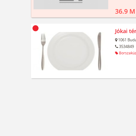
36.9 M
Jókai té
1061
Buda
3534849
Borszaküz