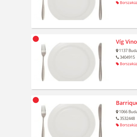
Borszaküz
Víg Vin
1137
Buda
3404915
Borszaküz
Barriqu
1066
Buda
3532448
Borszaküz