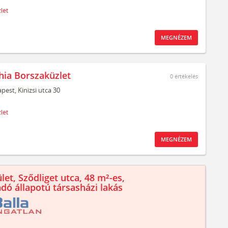
let
MEGNÉZEM
ia Borszaküzlet
0
értékelés
pest,
Kinizsi utca 30
let
MEGNÉZEM
let, Sződliget utca, 48 m²-es,
ndó állapotú társasházi lakás