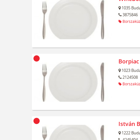
1035
Buda
3875846
Borszaküz
Borpiac
1023
Buda
2124508
Borszaküz
István 
1222
Buda
4245404