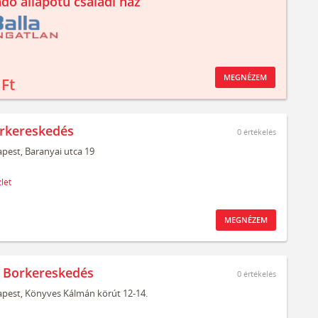
ndó állapotú családi ház
MEGNÉZEM
 Ft
rkereskedés
0
értékelés
pest,
Baranyai utca 19
let
MEGNÉZEM
 Borkereskedés
0
értékelés
pest,
Könyves Kálmán körút 12-14.