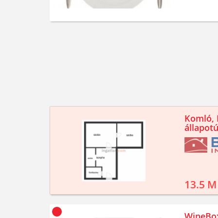
Komló, K
állapotú
13.5 M
WineBox