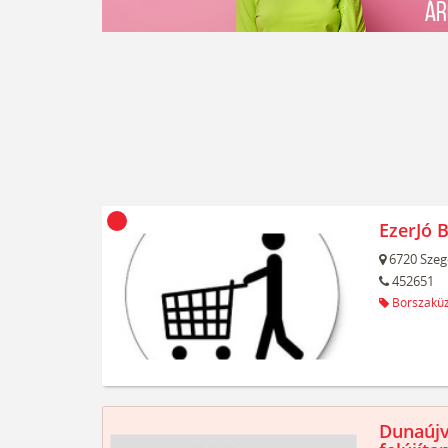
EzerJó 
6720
Szeg
452651
Borszaküz
Dunaújv