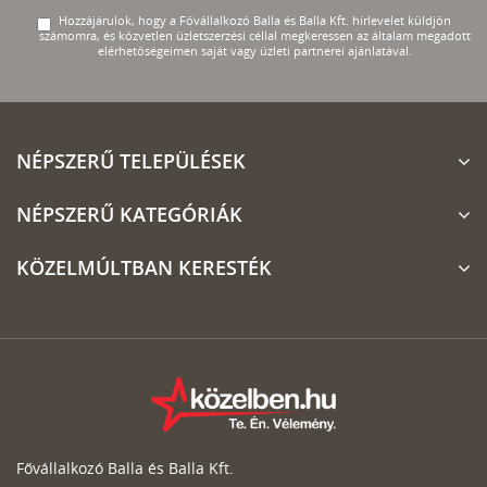
Hozzájárulok, hogy a Fővállalkozó Balla és Balla Kft. hírlevelet küldjön
számomra, és közvetlen üzletszerzési céllal megkeressen az általam megadott
elérhetőségeimen saját vagy üzleti partnerei ajánlatával.
NÉPSZERŰ TELEPÜLÉSEK
NÉPSZERŰ KATEGÓRIÁK
KÖZELMÚLTBAN KERESTÉK
Fővállalkozó Balla és Balla Kft.