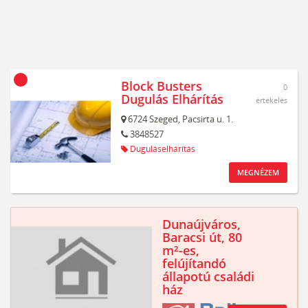
Block Busters
0
Dugulás Elhárítás
értékelés
6724
Szeged,
Pacsirta u. 1.
3848527
Duguláselhárítás
MEGNÉZEM
Dunaújváros,
Baracsi út, 80
m²-es,
felújítandó
állapotú családi
ház