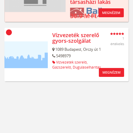
társasházi lakás
MEGNÉZEM
36.9 M Ft
Vízvezeték szerelő
1
gyors-szolgálat
értékelés
1089
Budapest,
Orczy út 1
5498979
Vízvezeték szerelő,
Gázszerelő,
Duguláselhárítás
MEGNÉZEM