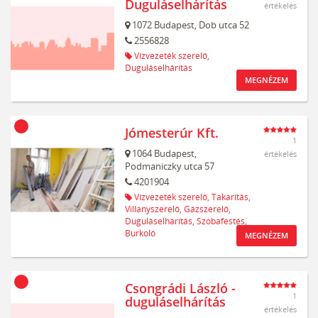
Duguláselhárítás
értékelés
1072
Budapest,
Dob utca 52
2556828
Vízvezeték szerelő,
Duguláselhárítás
MEGNÉZEM
Jómesterúr Kft.
1
1064
Budapest,
értékelés
Podmaniczky utca 57
4201904
Vízvezeték szerelő,
Takarítás,
Villanyszerelő,
Gázszerelő,
Duguláselhárítás,
Szobafestés,
Burkoló
MEGNÉZEM
Csongrádi László -
1
duguláselhárítás
értékelés