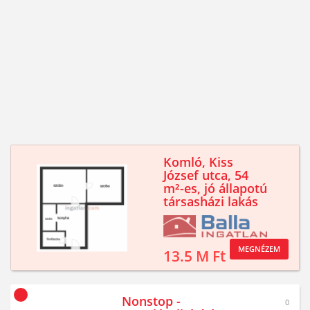
Komló, Kiss
József utca, 54
m²-es, jó állapotú
társasházi lakás
MEGNÉZEM
13.5 M Ft
Nonstop -
0