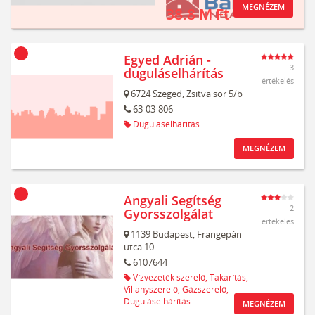
MEGNÉZEM
38.8 M Ft
Egyed Adrián -
3
duguláselhárítás
értékelés
6724
Szeged,
Zsitva sor 5/b
63-03-806
Duguláselhárítás
MEGNÉZEM
Angyali Segítség
2
Gyorsszolgálat
értékelés
1139
Budapest,
Frangepán
utca 10
6107644
Vízvezeték szerelő,
Takarítás,
Villanyszerelő,
Gázszerelő,
Duguláselhárítás
MEGNÉZEM