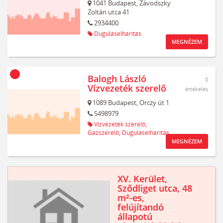
1041
Budapest,
Závodszky
Zoltán utca 41
2934400
Duguláselhárítás
MEGNÉZEM
Balogh László
0
Vízvezeték szerelő
értékelés
1089
Budapest,
Orczy út 1
5498979
Vízvezeték szerelő,
Gázszerelő,
Duguláselhárítás
MEGNÉZEM
XV. Kerület,
Sződliget utca, 48
m²-es,
felújítandó
állapotú