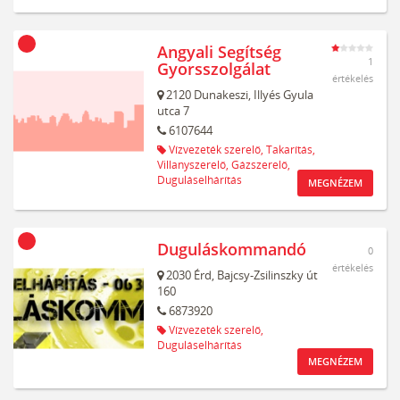
Angyali Segítség
1
Gyorsszolgálat
értékelés
2120
Dunakeszi,
Illyés Gyula
utca 7
6107644
Vízvezeték szerelő,
Takarítás,
Villanyszerelő,
Gázszerelő,
Duguláselhárítás
MEGNÉZEM
Duguláskommandó
0
értékelés
2030
Érd,
Bajcsy-Zsilinszky út
160
6873920
Vízvezeték szerelő,
Duguláselhárítás
MEGNÉZEM