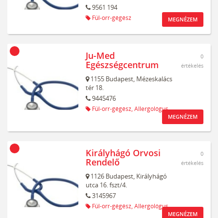
9561 194
Fül-orr-gégész
MEGNÉZEM
Ju-Med
0
Egészségcentrum
értékelés
1155
Budapest,
Mézeskalács
tér 18.
9445476
Fül-orr-gégész,
Allergológus
MEGNÉZEM
Királyhágó Orvosi
0
Rendelő
értékelés
1126
Budapest,
Királyhágó
utca 16. fszt/4.
3145967
Fül-orr-gégész,
Allergológus
MEGNÉZEM