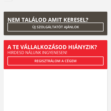
NEM TALÁLOD AMIT KERESEL?
ÚJ SZOLGÁLTATÓT AJÁNLOK
A TE VÁLLALKOZÁSOD HIÁNYZIK?
HIRDESD NÁLUNK INGYENESEN!
REGISZTRÁLOM A CÉGEM