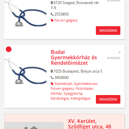
értékelés
6720
Szeged,
Roosevelt tér
7-9.
2553893
Fül-orr-gégész
MEGNÉZEM
Budai
0
Gyermekkórház és
értékelés
Rendelőintézet
1025
Budapest,
Bolyai utca 5
3450600
Szemészet,
Gyermekorvos,
Fül-orr-gégész,
Pszichiáter,
Kórház,
Gyógytorna,
Kardiológia,
Allergológus
MEGNÉZEM
XV. Kerület,
Sződliget utca, 48