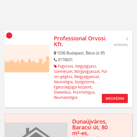
Professional Orvosi
0
Kft.
értékelés
1036
Budapest,
Bécsi út 85
3170631
Fogorvos,
Nőgyógyász,
Szemészet,
Bőrgyógyászat,
Fül-
orr-gégész,
Belgyógyászat,
Neurológia,
Gyógytorna,
Egészségügyi központ,
Dietetikus,
Pszichológus,
Reumatológia
MEGNÉZEM
Dunaújváros,
Baracsi út, 80
m²-es,