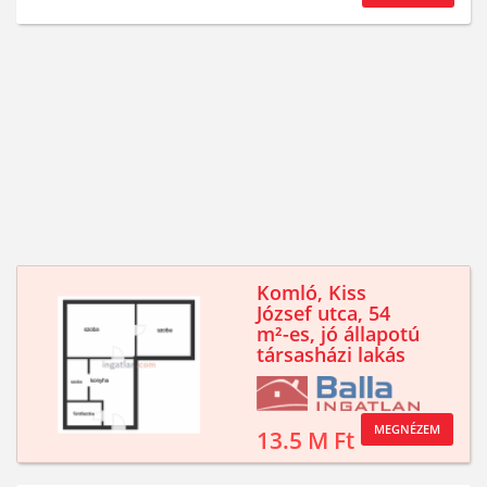
Komló, Kiss
József utca, 54
m²-es, jó állapotú
társasházi lakás
MEGNÉZEM
13.5 M Ft