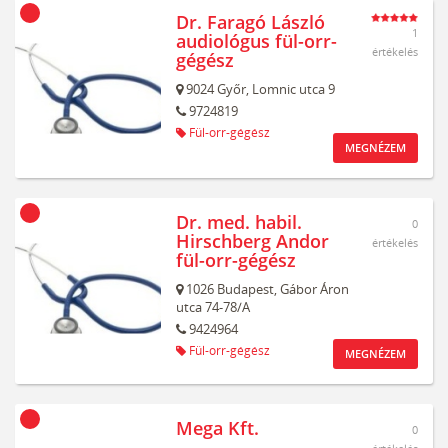
Dr. Faragó László
1
audiológus fül-orr-
értékelés
gégész
9024
Győr,
Lomnic utca 9
9724819
Fül-orr-gégész
MEGNÉZEM
Dr. med. habil.
0
Hirschberg Andor
értékelés
fül-orr-gégész
1026
Budapest,
Gábor Áron
utca 74-78/A
9424964
Fül-orr-gégész
MEGNÉZEM
Mega Kft.
0