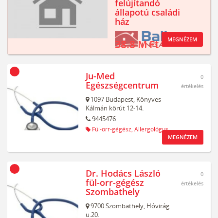
felújítandó
állapotú családi
ház
MEGNÉZEM
38.8 M Ft
Ju-Med
0
Egészségcentrum
értékelés
1097
Budapest,
Könyves
Kálmán körút 12-14.
9445476
Fül-orr-gégész,
Allergológus
MEGNÉZEM
Dr. Hodács László
0
fül-orr-gégész
értékelés
Szombathely
9700
Szombathely,
Hóvirág
u.20.