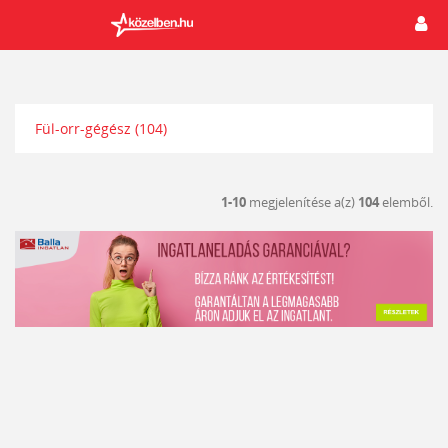
Fül-orr-gégész
(104)
1-10
megjelenítése a(z)
104
elemből.