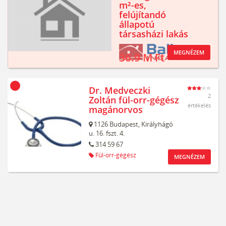
m²-es,
felújítandó
állapotú
társasházi lakás
MEGNÉZEM
36.9 M Ft
Dr. Medveczki
2
Zoltán fül-orr-gégész
értékelés
magánorvos
1126
Budapest,
Királyhágó
u. 16. fszt. 4.
314 59 67
Fül-orr-gégész
MEGNÉZEM