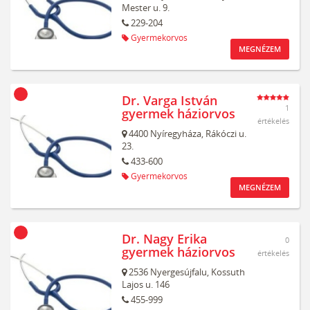
Mester u. 9.
229-204
Gyermekorvos
MEGNÉZEM
Dr. Varga István
1
gyermek háziorvos
értékelés
4400
Nyíregyháza,
Rákóczi u.
23.
433-600
Gyermekorvos
MEGNÉZEM
Dr. Nagy Erika
0
gyermek háziorvos
értékelés
2536
Nyergesújfalu,
Kossuth
Lajos u. 146
455-999