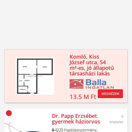
Komló, Kiss
József utca, 54
m²-es, jó állapotú
társasházi lakás
MEGNÉZEM
13.5 M Ft
Dr. Papp Erzsébet
0
gyermek háziorvos
értékelés
4220
Hajdúböszörmény,