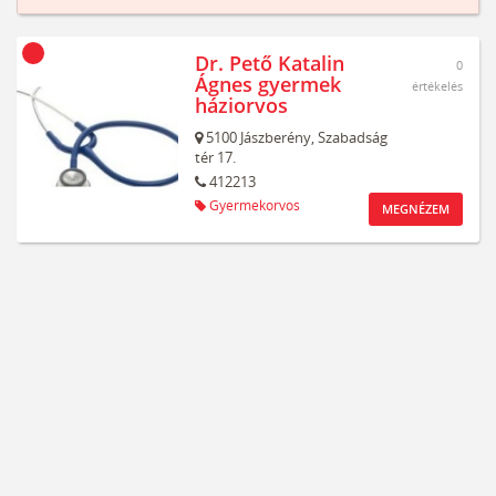
Dr. Pető Katalin
0
Ágnes gyermek
értékelés
háziorvos
5100
Jászberény,
Szabadság
tér 17.
412213
Gyermekorvos
MEGNÉZEM