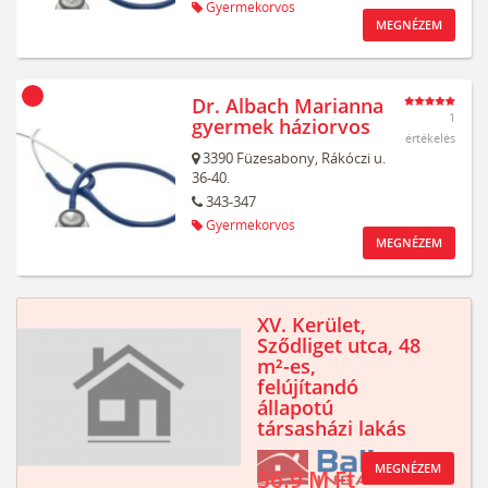
Gyermekorvos
MEGNÉZEM
Dr. Albach Marianna
1
gyermek háziorvos
értékelés
3390
Füzesabony,
Rákóczi u.
36-40.
343-347
Gyermekorvos
MEGNÉZEM
XV. Kerület,
Sződliget utca, 48
m²-es,
felújítandó
állapotú
társasházi lakás
MEGNÉZEM
36.9 M Ft