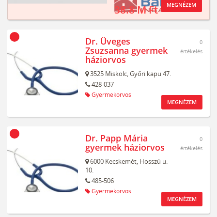
MEGNÉZEM
38.8 M Ft
Dr. Üveges
0
Zsuzsanna gyermek
értékelés
háziorvos
3525
Miskolc,
Győri kapu 47.
428-037
Gyermekorvos
MEGNÉZEM
Dr. Papp Mária
0
gyermek háziorvos
értékelés
6000
Kecskemét,
Hosszú u.
10.
485-506
Gyermekorvos
MEGNÉZEM