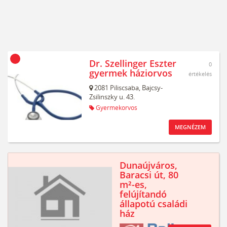
Dr. Szellinger Eszter
0
gyermek háziorvos
értékelés
2081
Piliscsaba,
Bajcsy-
Zsilinszky u. 43.
Gyermekorvos
MEGNÉZEM
Dunaújváros,
Baracsi út, 80
m²-es,
felújítandó
állapotú családi
ház