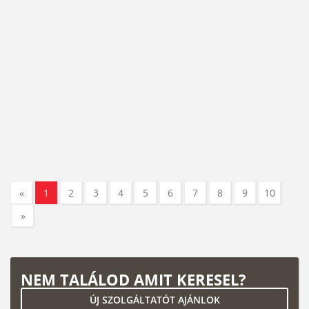
«
1
2
3
4
5
6
7
8
9
10
»
NEM TALÁLOD AMIT KERESEL?
ÚJ SZOLGÁLTATÓT AJÁNLOK