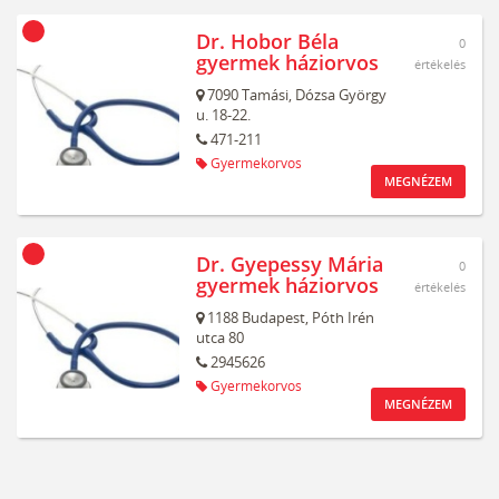
Dr. Hobor Béla
0
gyermek háziorvos
értékelés
7090
Tamási,
Dózsa György
u. 18-22.
471-211
Gyermekorvos
MEGNÉZEM
Dr. Gyepessy Mária
0
gyermek háziorvos
értékelés
1188
Budapest,
Póth Irén
utca 80
2945626
Gyermekorvos
MEGNÉZEM