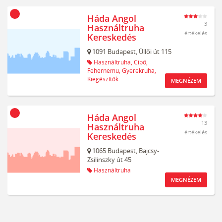
Háda Angol
3
Használtruha
értékelés
Kereskedés
1091
Budapest,
Üllői út 115
Használtruha,
Cipő,
Fehérnemű,
Gyerekruha,
Kiegészítők
MEGNÉZEM
Háda Angol
13
Használtruha
értékelés
Kereskedés
1065
Budapest,
Bajcsy-
Zsilinszky út 45
Használtruha
MEGNÉZEM