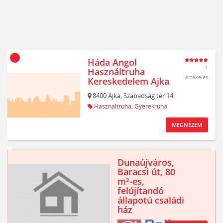
Háda Angol
1
Használtruha
értékelés
Kereskedelem Ajka
8400
Ajka,
Szabadság tér 14
Használtruha,
Gyerekruha
MEGNÉZEM
Dunaújváros,
Baracsi út, 80
m²-es,
felújítandó
állapotú családi
ház