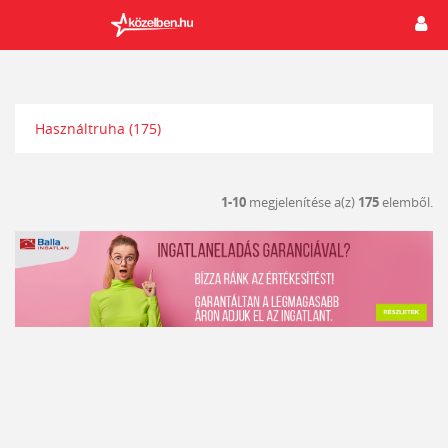
Használtruha
(175)
1-10
megjelenítése a(z)
175
elemből.