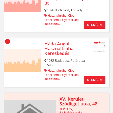
út
1076
Budapest,
Thököly út 9
Használtruha,
Cipő,
Fehérnemű,
Gyerekruha,
Kiegészítők
MEGNÉZEM
Háda Angol
5
Használtruha
értékelés
Kereskedés
1082
Budapest,
Futó utca
37-45.
Használtruha,
Cipő,
Fehérnemű,
Gyerekruha,
Kiegészítők
MEGNÉZEM
XV. Kerület,
Sződliget utca, 48
m²-es,