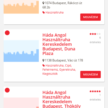
1074
Budapest,
Rákóczi út
68 2b
Használtruha
MEGNÉZEM
Háda Angol
6
Használtruha
értékelés
Kereskedelem
Budapest, Duna
Plaza
1138
Budapest,
Váci út 178
Használtruha,
Cipő,
Fehérnemű,
Gyerekruha,
Kiegészítők
MEGNÉZEM
Háda Angol
1
Használtruha
értékelés
Kereskedelem
Budapest, Thököly