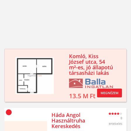
Komló, Kiss
József utca, 54
m²-es, jó állapotú
társasházi lakás
MEGNÉZEM
13.5 M Ft
Háda Angol
8
Használtruha
értékelés
Kereskedés