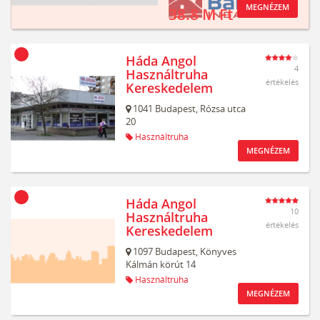
MEGNÉZEM
38.8 M Ft
Háda Angol
4
Használtruha
értékelés
Kereskedelem
1041
Budapest,
Rózsa utca
20
Használtruha
MEGNÉZEM
Háda Angol
10
Használtruha
értékelés
Kereskedelem
1097
Budapest,
Könyves
Kálmán körút 14
Használtruha
MEGNÉZEM