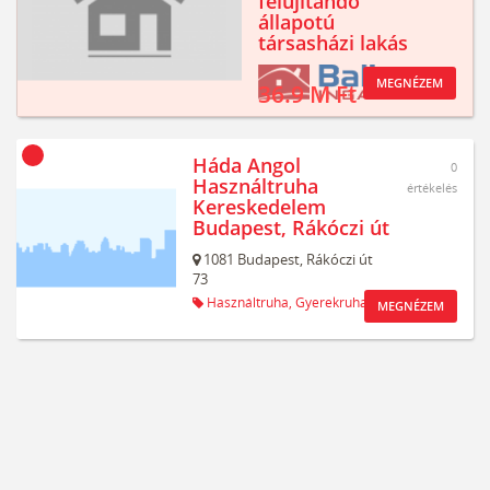
felújítandó
állapotú
társasházi lakás
MEGNÉZEM
36.9 M Ft
Háda Angol
0
Használtruha
értékelés
Kereskedelem
Budapest, Rákóczi út
1081
Budapest,
Rákóczi út
73
Használtruha,
Gyerekruha
MEGNÉZEM