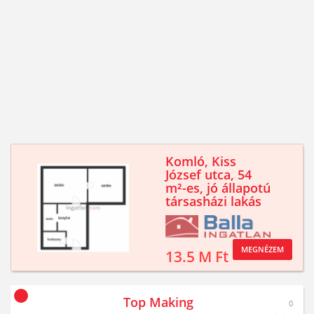
Komló, Kiss
József utca, 54
m²-es, jó állapotú
társasházi lakás
MEGNÉZEM
13.5 M Ft
Top Making
0