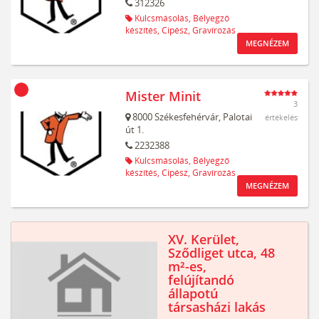
312326
Kulcsmásolás,
Bélyegző
készítés,
Cipész,
Gravírozás
MEGNÉZEM
Mister Minit
3
8000
Székesfehérvár,
Palotai
értékelés
út 1.
2232388
Kulcsmásolás,
Bélyegző
készítés,
Cipész,
Gravírozás
MEGNÉZEM
XV. Kerület,
Sződliget utca, 48
m²-es,
felújítandó
állapotú
társasházi lakás