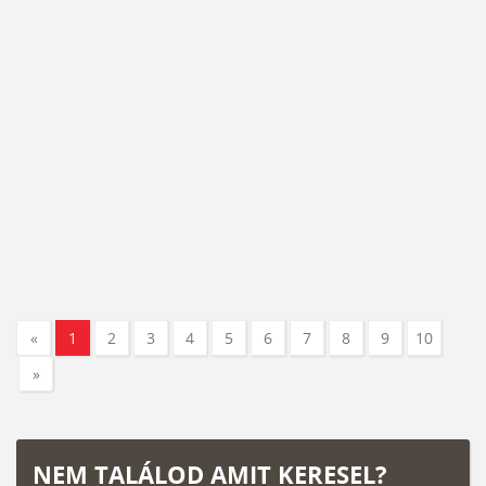
«
1
2
3
4
5
6
7
8
9
10
»
NEM TALÁLOD AMIT KERESEL?