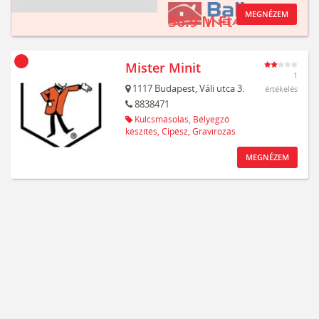
MEGNÉZEM
36.9 M Ft
Mister Minit
1
1117
Budapest,
Váli utca 3.
értékelés
8838471
Kulcsmásolás,
Bélyegző
készítés,
Cipész,
Gravírozás
MEGNÉZEM