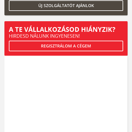
ÚJ SZOLGÁLTATÓT AJÁNLOK
A TE VÁLLALKOZÁSOD HIÁNYZIK?
HIRDESD NÁLUNK INGYENESEN!
REGISZTRÁLOM A CÉGEM