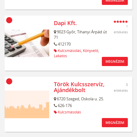
MEGNÉZEM
Dapi Kft.
1
9023
Győr,
Tihanyi Árpád út
értékelés
71
412170
Kulcsmásolás,
Könyvelő,
Lakatos
MEGNÉZEM
Török Kulcsszervíz,
0
Ajándékbolt
értékelés
6720
Szeged,
Oskola u. 25.
626-176
Kulcsmásolás
MEGNÉZEM