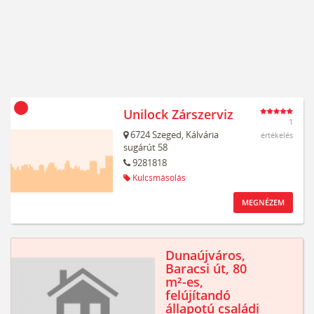
Unilock Zárszerviz
1
6724
Szeged,
Kálvária
értékelés
sugárút 58
9281818
Kulcsmásolás
MEGNÉZEM
Dunaújváros,
Baracsi út, 80
m²-es,
felújítandó
állapotú családi