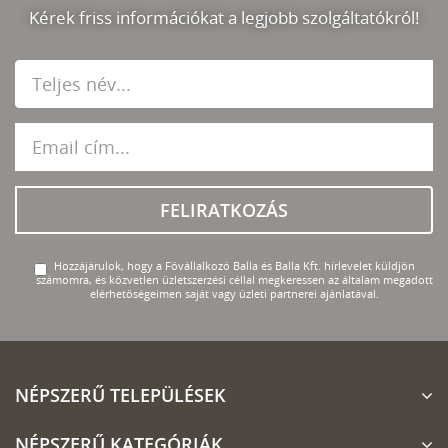
Kérek friss információkat a legjobb szolgáltatókról!
FELIRATKOZÁS
Hozzájárulok, hogy a Fővállalkozó Balla és Balla Kft. hírlevelet küldjön
számomra, és közvetlen üzletszerzési céllal megkeressen az általam megadott
elérhetőségeimen saját vagy üzleti partnerei ajánlatával.
NÉPSZERŰ TELEPÜLÉSEK
NÉPSZERŰ KATEGÓRIÁK