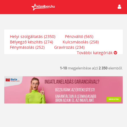
Helyi szolgáltatás
(2350)
Pénzváltó
(565)
Bélyegző készítés
(274)
Kulcsmásolás
(258)
Fénymásolás
(252)
Gravírozás
(234)
További kategóriák
1-10
megjelenítése a(z)
2 350
elemből.