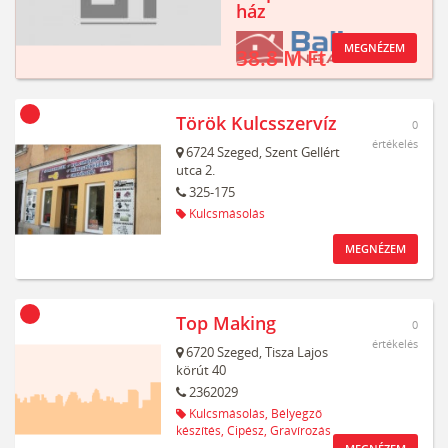
ház
MEGNÉZEM
38.8 M Ft
Török Kulcsszervíz
0
értékelés
6724
Szeged,
Szent Gellért
utca 2.
325-175
Kulcsmásolás
MEGNÉZEM
Top Making
0
értékelés
6720
Szeged,
Tisza Lajos
körút 40
2362029
Kulcsmásolás,
Bélyegző
készítés,
Cipész,
Gravírozás