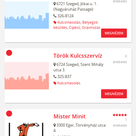
értékelés
6721
Szeged,
Jókai u. 1.
(Nagyáruház Passage)
326-8124
Kulcsmásolás,
Bélyegző
készítés,
Cipész,
Gravírozás
MEGNÉZEM
Török Kulcsszervíz
0
értékelés
6724
Szeged,
Szent Mihály
utca 3.
325-837
Kulcsmásolás
MEGNÉZEM
Mister Minit
1
3300
Eger,
Törvényház utca
értékelés
4