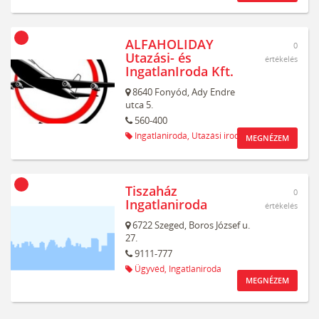
ALFAHOLIDAY
0
Utazási- és
értékelés
IngatlanIroda Kft.
8640
Fonyód,
Ady Endre
utca 5.
560-400
Ingatlaniroda,
Utazási iroda
MEGNÉZEM
Tiszaház
0
Ingatlaniroda
értékelés
6722
Szeged,
Boros József u.
27.
9111-777
Ügyvéd,
Ingatlaniroda
MEGNÉZEM