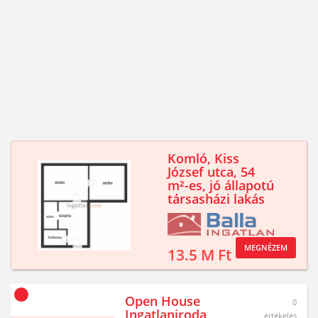
Komló, Kiss
József utca, 54
m²-es, jó állapotú
társasházi lakás
MEGNÉZEM
13.5 M Ft
Open House
0
Ingatlaniroda
értékelés