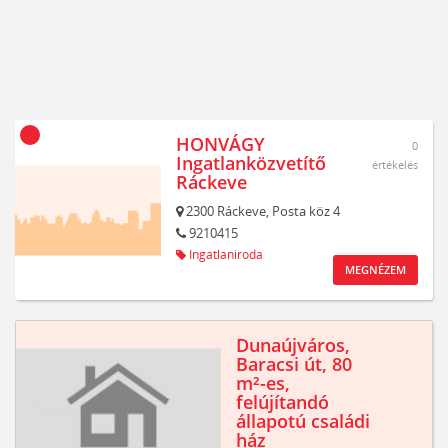
HONVÁGY
0
Ingatlanközvetítő
értékelés
Ráckeve
2300
Ráckeve,
Posta köz 4
9210415
Ingatlaniroda
MEGNÉZEM
Dunaújváros,
Baracsi út, 80
m²-es,
felújítandó
állapotú családi
ház