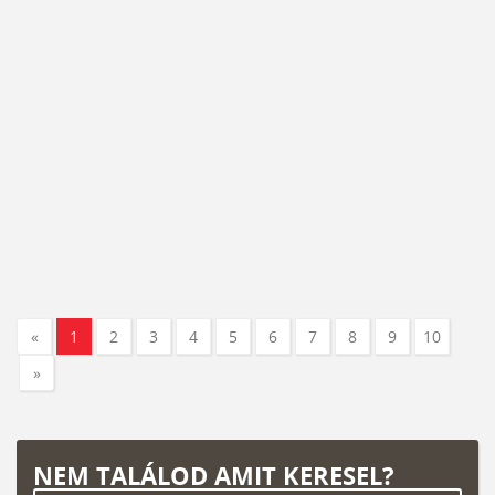
«
1
2
3
4
5
6
7
8
9
10
»
NEM TALÁLOD AMIT KERESEL?