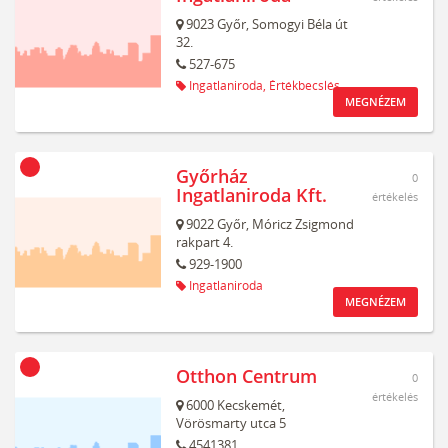
9023
Győr,
Somogyi Béla út
32.
527-675
Ingatlaniroda,
Értékbecslés
MEGNÉZEM
Győrház
0
Ingatlaniroda Kft.
értékelés
9022
Győr,
Móricz Zsigmond
rakpart 4.
929-1900
Ingatlaniroda
MEGNÉZEM
Otthon Centrum
0
értékelés
6000
Kecskemét,
Vörösmarty utca 5
4541381