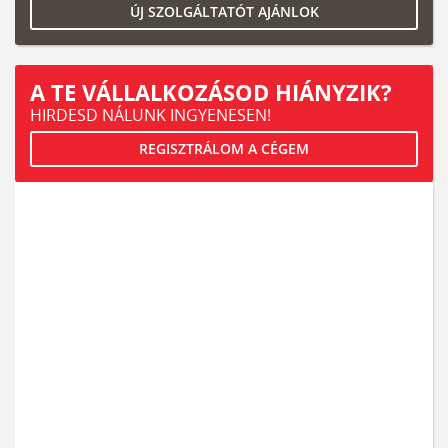
ÚJ SZOLGÁLTATÓT AJÁNLOK
A TE VÁLLALKOZÁSOD HIÁNYZIK?
HIRDESD NÁLUNK INGYENESEN!
REGISZTRÁLOM A CÉGEM