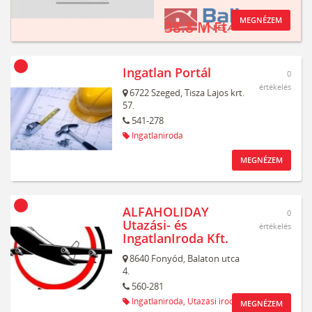
MEGNÉZEM
38.8 M Ft
Ingatlan Portál
0
értékelés
6722
Szeged,
Tisza Lajos krt.
57.
541-278
Ingatlaniroda
MEGNÉZEM
ALFAHOLIDAY
0
Utazási- és
értékelés
IngatlanIroda Kft.
8640
Fonyód,
Balaton utca
4.
560-281
Ingatlaniroda,
Utazási iroda
MEGNÉZEM