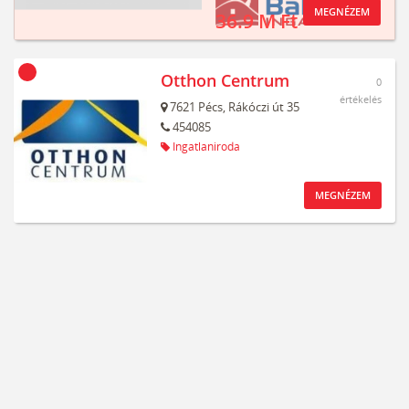
MEGNÉZEM
36.9 M Ft
Otthon Centrum
0
értékelés
7621
Pécs,
Rákóczi út 35
454085
Ingatlaniroda
MEGNÉZEM