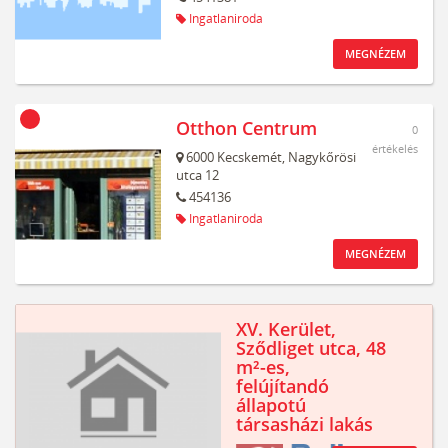
Ingatlaniroda
MEGNÉZEM
Otthon Centrum
0
értékelés
6000
Kecskemét,
Nagykőrösi
utca 12
454136
Ingatlaniroda
MEGNÉZEM
XV. Kerület,
Sződliget utca, 48
m²-es,
felújítandó
állapotú
társasházi lakás