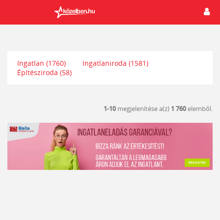
Ingatlan
(1760)
Ingatlaniroda
(1581)
Építésziroda
(58)
1-10
megjelenítése a(z)
1 760
elemből.