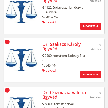
ügyvéd
értékelés
1122
Budapest,
Hajnóczy J.
u. 4. VI/24.
201-2767
Ügyvéd
MEGNÉZEM
Dr. Szakács Károly
0
ügyvéd
értékelés
2900
Komárom,
Kölcsey F. u.
6.
345-404
Ügyvéd
MEGNÉZEM
Dr. Csizmazia Valéria
0
ügyvéd
értékelés
8000
Székesfehérvár,