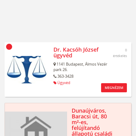
Dr. Kacsóh József
0
ügyvéd
értékelés
1141
Budapest,
Álmos Vezér
park 26.
363-3428
Ügyvéd
MEGNÉZEM
Dunaújváros,
Baracsi út, 80
m²-es,
felújítandó
állapotú családi