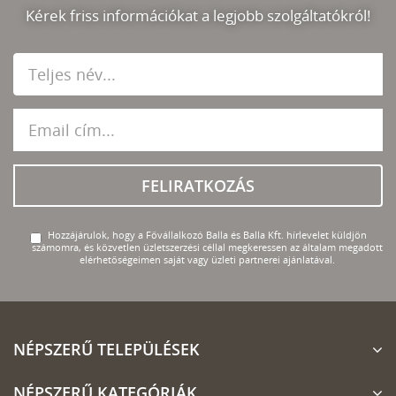
Kérek friss információkat a legjobb szolgáltatókról!
FELIRATKOZÁS
Hozzájárulok, hogy a Fővállalkozó Balla és Balla Kft. hírlevelet küldjön
számomra, és közvetlen üzletszerzési céllal megkeressen az általam megadott
elérhetőségeimen saját vagy üzleti partnerei ajánlatával.
NÉPSZERŰ TELEPÜLÉSEK
NÉPSZERŰ KATEGÓRIÁK