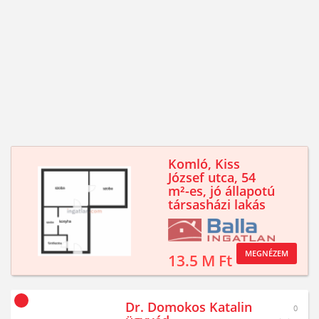
Komló, Kiss
József utca, 54
m²-es, jó állapotú
társasházi lakás
MEGNÉZEM
13.5 M Ft
Dr. Domokos Katalin
0