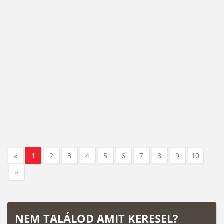
«
1
2
3
4
5
6
7
8
9
10
»
NEM TALÁLOD AMIT KERESEL?