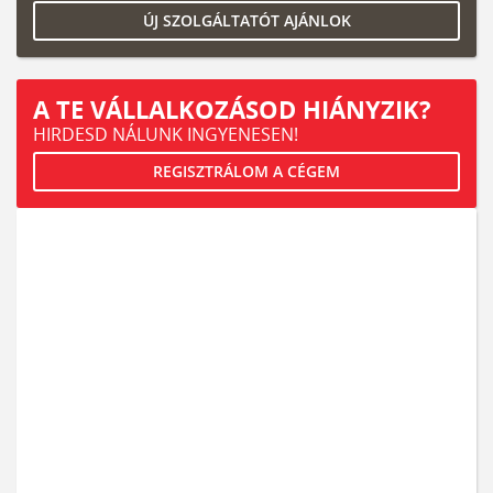
ÚJ SZOLGÁLTATÓT AJÁNLOK
A TE VÁLLALKOZÁSOD HIÁNYZIK?
HIRDESD NÁLUNK INGYENESEN!
REGISZTRÁLOM A CÉGEM