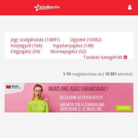
Jogi szolgáltatás
(10891)
Ügyvéd
(10382)
Közjegyző
(166)
Ingatlanjogász
(148)
Cégjogász
(59)
Munkajogász
(52)
További kategóriák
1-10
megjelenítése a(z)
10 891
elemből.