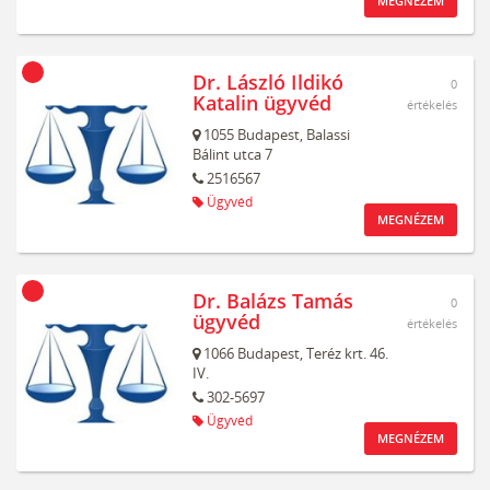
MEGNÉZEM
Dr. László Ildikó
0
Katalin ügyvéd
értékelés
1055
Budapest,
Balassi
Bálint utca 7
2516567
Ügyvéd
MEGNÉZEM
Dr. Balázs Tamás
0
ügyvéd
értékelés
1066
Budapest,
Teréz krt. 46.
IV.
302-5697
Ügyvéd
MEGNÉZEM