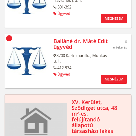
Havranek J. u. 1.
501-392
Ügyvéd
MEGNÉZEM
Balláné dr. Máté Edit
0
ügyvéd
értékelés
3700
Kazincbarcika,
Munkás
u. 1.
412-934
Ügyvéd
MEGNÉZEM
XV. Kerület,
Sződliget utca, 48
m²-es,
felújítandó
állapotú
társasházi lakás