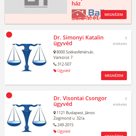
ház
MEGNÉZEM
38.8 M Ft
Dr. Simonyi Katalin
0
ügyvéd
értékelés
8000
Székesfehérvár,
Várkörút 7.
312-507
Ügyvéd
MEGNÉZEM
Dr. Visontai Csongor
0
ügyvéd
értékelés
1121
Budapest,
János
Zsigmond u. 32/a.
249-2015
Ügyvéd