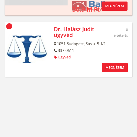
MEGNÉZEM
36.9 M Ft
Dr. Halász Judit
0
ügyvéd
értékelés
1051
Budapest,
Sas u. 5. I/1.
337-0611
Ügyvéd
MEGNÉZEM