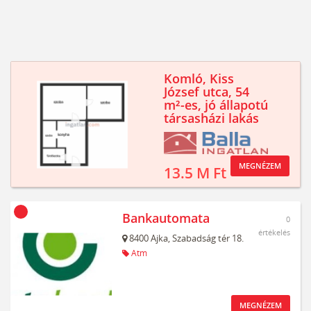
Komló, Kiss
József utca, 54
m²-es, jó állapotú
társasházi lakás
MEGNÉZEM
13.5 M Ft
Bankautomata
0
értékelés
8400
Ajka,
Szabadság tér 18.
Atm
MEGNÉZEM