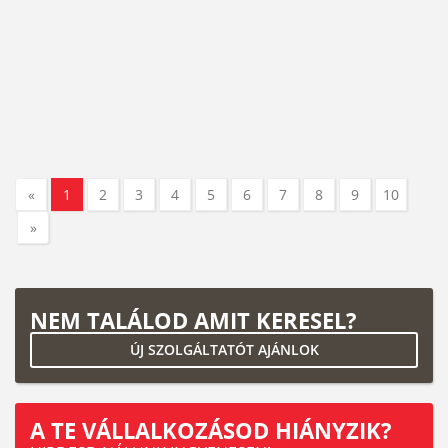
«
1
2
3
4
5
6
7
8
9
10
»
NEM TALÁLOD AMIT KERESEL?
ÚJ SZOLGÁLTATÓT AJÁNLOK
A TE VÁLLALKOZÁSOD HIÁNYZIK?