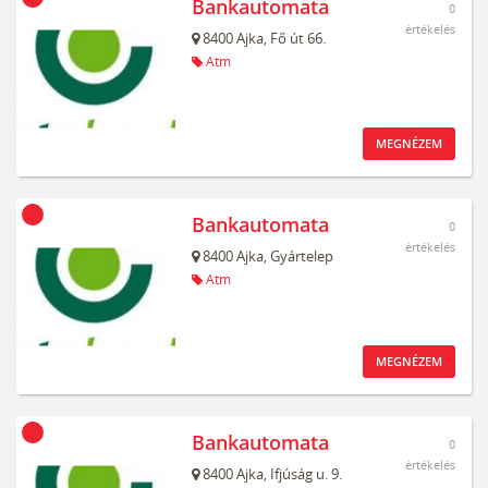
Bankautomata
0
értékelés
8400
Ajka,
Fő út 66.
Atm
MEGNÉZEM
Bankautomata
0
értékelés
8400
Ajka,
Gyártelep
Atm
MEGNÉZEM
Bankautomata
0
értékelés
8400
Ajka,
Ifjúság u. 9.