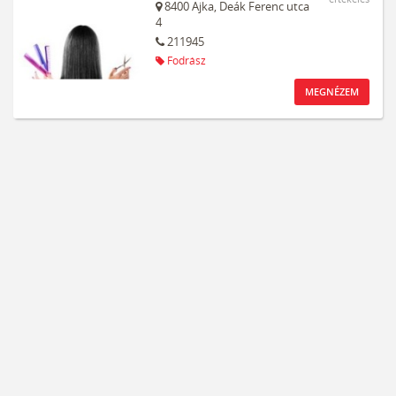
8400
Ajka,
Deák Ferenc utca
4
211945
Fodrász
MEGNÉZEM