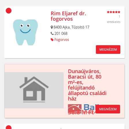
Rim Eljaref dr.
1
fogorvos
értékelés
8400
Ajka,
Tűzoltó 17
201 068
Fogorvos
MEGNÉZEM
Dunaújváros,
Baracsi út, 80
m²-es,
felújítandó
állapotú családi
ház
MEGNÉZEM
38.8 M Ft