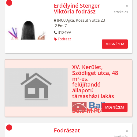
Erdélyiné Stenger
0
Viktória fodrász
értékelés
8400
Ajka,
Kossuth utca 23
.2.Em.7.
312499
Fodrász
MEGNÉZEM
XV. Kerület,
Sződliget utca, 48
m²-es,
felújítandó
állapotú
társasházi lakás
MEGNÉZEM
36.9 M Ft
Fodrászat
0
értékelés