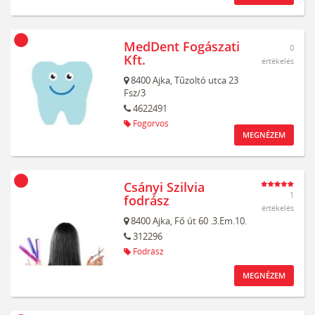
MedDent Fogászati
0
Kft.
értékelés
8400
Ajka,
Tűzoltó utca 23
Fsz/3
4622491
Fogorvos
MEGNÉZEM
Csányi Szilvia
1
fodrász
értékelés
8400
Ajka,
Fő út 60 .3.Em.10.
312296
Fodrász
MEGNÉZEM