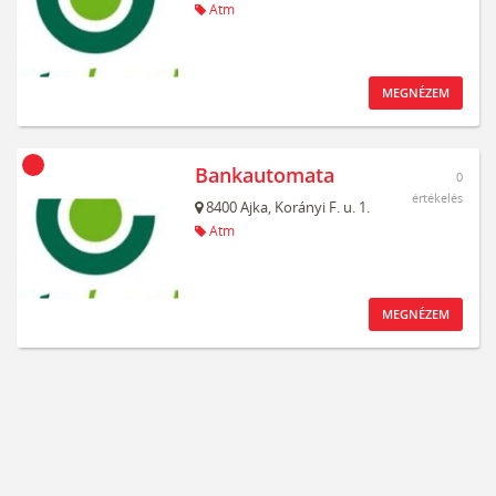
Atm
MEGNÉZEM
Bankautomata
0
értékelés
8400
Ajka,
Korányi F. u. 1.
Atm
MEGNÉZEM