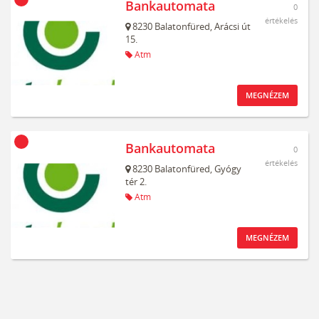
Bankautomata
0
értékelés
8230
Balatonfüred,
Arácsi út
15.
Atm
MEGNÉZEM
Bankautomata
0
értékelés
8230
Balatonfüred,
Gyógy
tér 2.
Atm
MEGNÉZEM