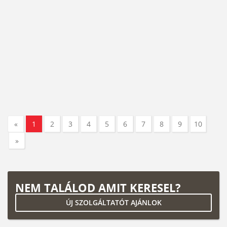
«
1
2
3
4
5
6
7
8
9
10
»
NEM TALÁLOD AMIT KERESEL?
ÚJ SZOLGÁLTATÓT AJÁNLOK