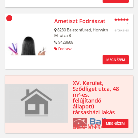
Ametiszt Fodrászat
1
8230
Balatonfüred,
Horváth
értékelés
M. utca 8 .
9428608
Fodrász
MEGNÉZEM
XV. Kerület,
Sződliget utca, 48
m²-es,
felújítandó
állapotú
társasházi lakás
MEGNÉZEM
36.9 M Ft