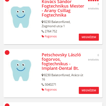
Kovács Sándor
3
Fogtechnikus Mester
értékelés
- Arany Csillag
Fogtechnika
8230
Balatonfüred,
Zsigmond utca 1
2764 752
Fogorvos
MEGNÉZEM
Petschovsky László
0
fogorvos,
értékelés
fogtechnikus -
Implant-Dental Bt.
8230
Balatonfüred,
Arácsi út
16
5040271
Fogorvos
MEGNÉZEM