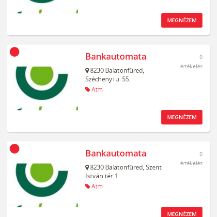
MEGNÉZEM
Bankautomata
0
értékelés
8230
Balatonfüred,
Széchenyi u. 55.
Atm
MEGNÉZEM
Bankautomata
0
értékelés
8230
Balatonfüred,
Szent
István tér 1.
Atm
MEGNÉZEM