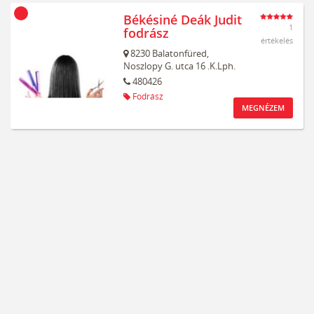
Békésiné Deák Judit
1
fodrász
értékelés
8230
Balatonfüred,
Noszlopy G. utca 16 .K.Lph.
480426
Fodrász
MEGNÉZEM