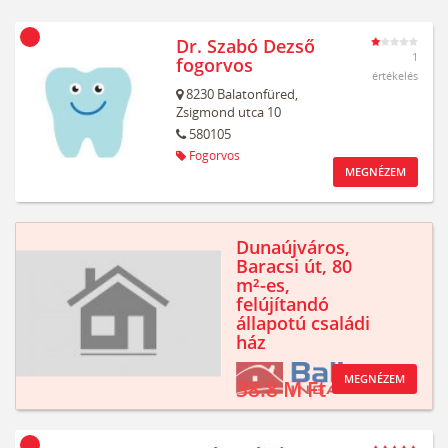
Dr. Szabó Dezső
1
fogorvos
értékelés
8230
Balatonfüred,
Zsigmond utca 10
580105
Fogorvos
MEGNÉZEM
Dunaújváros,
Baracsi út, 80
m²-es,
felújítandó
állapotú családi
ház
MEGNÉZEM
38.8 M Ft