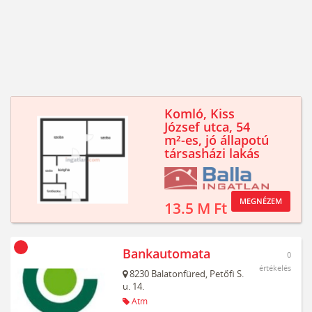
Komló, Kiss
József utca, 54
m²-es, jó állapotú
társasházi lakás
MEGNÉZEM
13.5 M Ft
Bankautomata
0
értékelés
8230
Balatonfüred,
Petőfi S.
u. 14.
Atm