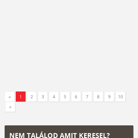
«
1
2
3
4
5
6
7
8
9
10
»
NEM TALÁLOD AMIT KERESEL?