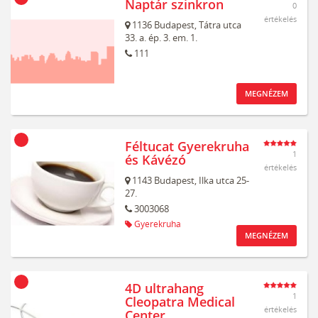
Naptár szinkron
0
értékelés
1136
Budapest,
Tátra utca
33. a. ép. 3. em. 1.
111
MEGNÉZEM
Féltucat Gyerekruha
1
és Kávézó
értékelés
1143
Budapest,
Ilka utca 25-
27.
3003068
Gyerekruha
MEGNÉZEM
4D ultrahang
1
Cleopatra Medical
értékelés
Center