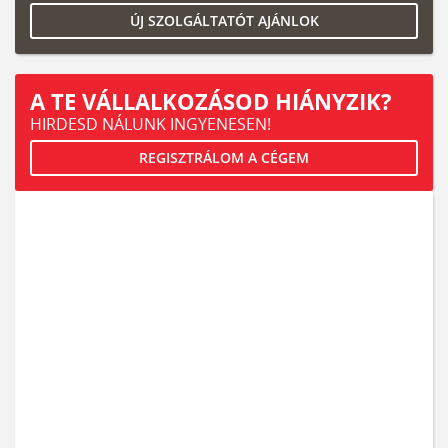
ÚJ SZOLGÁLTATÓT AJÁNLOK
A TE VÁLLALKOZÁSOD HIÁNYZIK?
HIRDESD NÁLUNK INGYENESEN!
REGISZTRÁLOM A CÉGEM