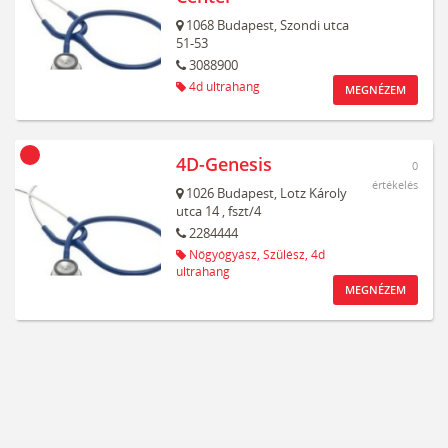
1068
Budapest,
Szondi utca
51-53
3088900
4d ultrahang
MEGNÉZEM
4D-Genesis
0
értékelés
1026
Budapest,
Lotz Károly
utca 14
, fszt/4
2284444
Nőgyógyász,
Szülész,
4d
ultrahang
MEGNÉZEM