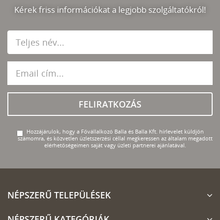
Kérek friss információkat a legjobb szolgáltatókról!
FELIRATKOZÁS
Hozzájárulok, hogy a Fővállalkozó Balla és Balla Kft. hírlevelet küldjön
számomra, és közvetlen üzletszerzési céllal megkeressen az általam megadott
elérhetőségeimen saját vagy üzleti partnerei ajánlatával.
NÉPSZERŰ TELEPÜLÉSEK
NÉPSZERŰ KATEGÓRIÁK