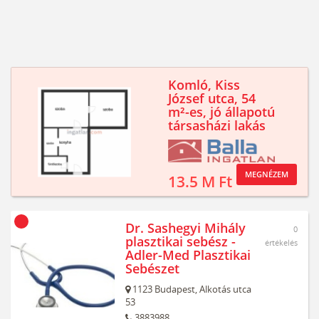
Komló, Kiss
József utca, 54
m²-es, jó állapotú
társasházi lakás
MEGNÉZEM
13.5 M Ft
Dr. Sashegyi Mihály
0
plasztikai sebész -
értékelés
Adler-Med Plasztikai
Sebészet
1123
Budapest,
Alkotás utca
53
3883988