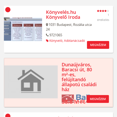
Könyvelés.hu
1
Könyvelő Iroda
értékelés
1031
Budapest,
Rozália utca
24
9721065
Könyvelő,
Adótanácsadó
MEGNÉZEM
Dunaújváros,
Baracsi út, 80
m²-es,
felújítandó
állapotú családi
ház
MEGNÉZEM
38.8 M Ft