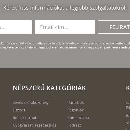
Kérek friss információkat a legjobb szolgáltatókról!
FELIRA
k, hogy a Fővállalkozó Balla és Balla Kft. hírlevelet küldjön számomra, és közvetlen üzle
megkeressen az általam megadott elérhetőségeimen saját vagy üzleti partnerei ajánlatá
NÉPSZERŰ KATEGÓRIÁK
K
Zenés szórakozóhely
Bútorbolt
sz
Pi
Uszoda
Fogorvos
fu
Idősek otthona
Romkocsma
sk
Gyógyászati segédeszköz
Fodrász