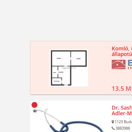
Komló, K
állapotú
13.5 M
Dr. Sash
Adler-M
1123
Buda
3883988