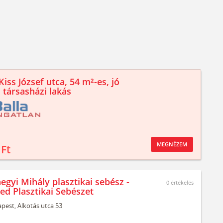
iss József utca, 54 m²-es, jó
 társasházi lakás
MEGNÉZEM
 Ft
egyi Mihály plasztikai sebész -
0
értékelés
ed Plasztikai Sebészet
pest,
Alkotás utca 53