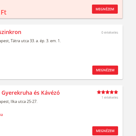
MEGNÉZEM
 Ft
szinkron
0
értékelés
pest,
Tátra utca 33. a. ép. 3. em. 1.
MEGNÉZEM
t Gyerekruha és Kávézó
1 értékelés
pest,
Ilka utca 25-27.
ha
MEGNÉZEM