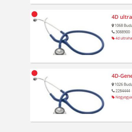
4D ultr
1068
Buda
3088900
4d ultrah
4D-Gene
1026
Buda
2284444
Nőgyógyá