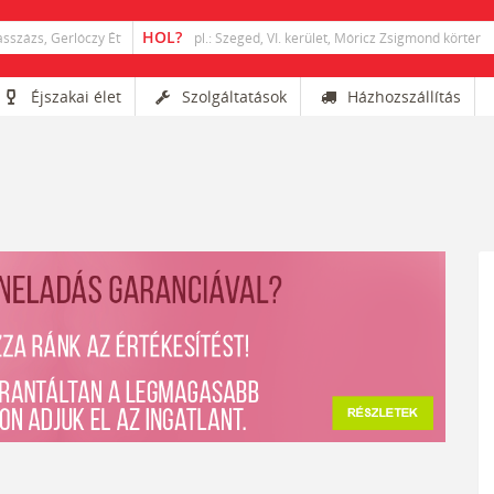
Éjszakai élet
Szolgáltatások
Házhozszállítás