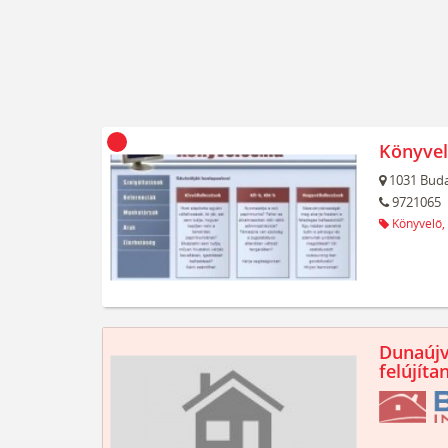
Könyvel
1031
Buda
9721065
Könyvelő,
Dunaújv
felújíta