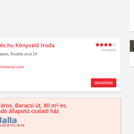
és.hu Könyvelő Iroda
1 értékelés
pest,
Rozália utca 24
Adótanácsadó
MEGNÉZEM
áros, Baracsi út, 80 m²-es,
ndó állapotú családi ház