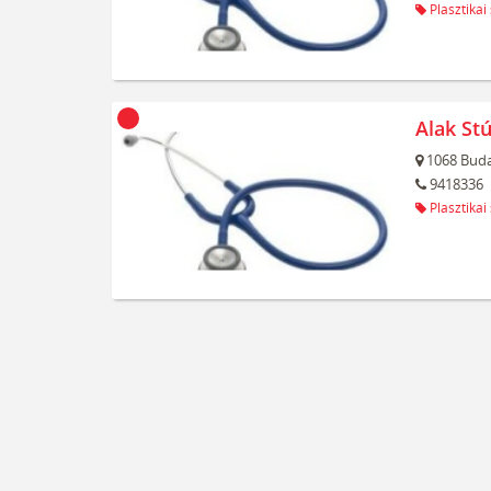
Plasztikai
Alak Stú
1068
Buda
9418336
Plasztikai