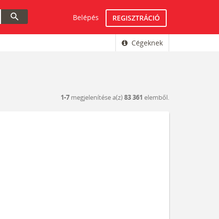
search
Belépés
REGISZTRÁCIÓ
Cégeknek
1-7
megjelenítése a(z)
83 361
elemből.