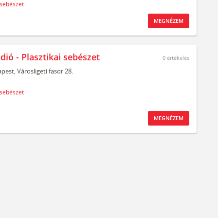
 sebészet
MEGNÉZEM
dió - Plasztikai sebészet
0
értékelés
pest,
Városligeti fasor 28.
 sebészet
MEGNÉZEM