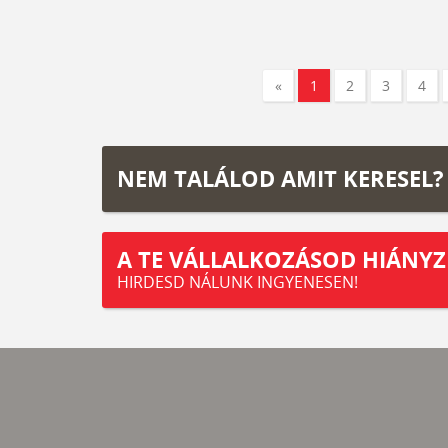
«
1
2
3
4
NEM TALÁLOD AMIT KERESEL?
A TE VÁLLALKOZÁSOD HIÁNYZ
HIRDESD NÁLUNK INGYENESEN!