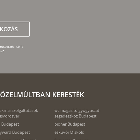
TKOZÁS
tszerzési céllal
val.
ÖZELMÚLTBAN KERESTÉK
akmai szolgáltatások
wc magasító gyógyászati
lisvörösvár
segédeszköz Budapest
l Budapest
bioher Budapest
yward Budapest
esküvői Miskolc