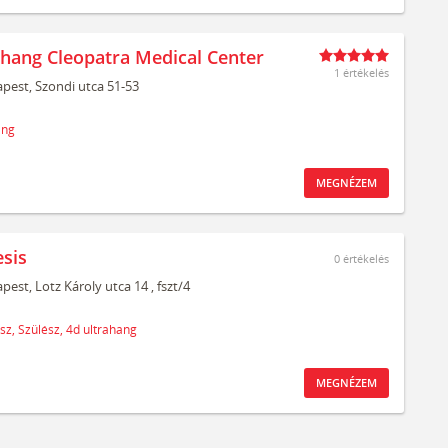
ahang Cleopatra Medical Center
1 értékelés
pest,
Szondi utca 51-53
ang
MEGNÉZEM
sis
0
értékelés
pest,
Lotz Károly utca 14
, fszt/4
sz,
Szülész,
4d ultrahang
MEGNÉZEM