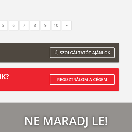
5
6
7
8
9
10
»
ÚJ SZOLGÁLTATÓT AJÁNLOK
IK?
REGISZTRÁLOM A CÉGEM
NE MARADJ LE!