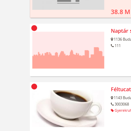
38.8 M
Naptár 
1136
Buda
111
Féltuca
1143
Buda
3003068
Gyerekru