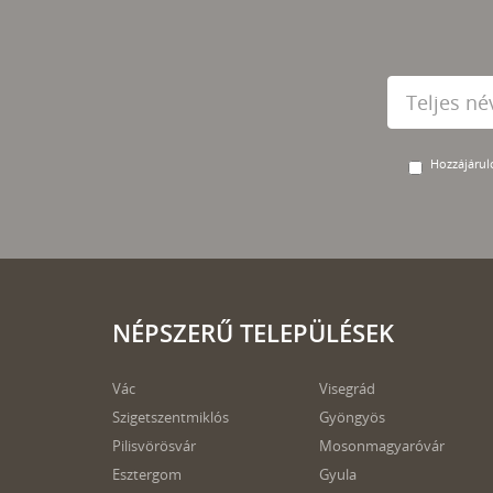
Hozzájárulo
NÉPSZERŰ TELEPÜLÉSEK
Vác
Visegrád
Szigetszentmiklós
Gyöngyös
Pilisvörösvár
Mosonmagyaróvár
Esztergom
Gyula