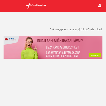
1-7
megjelenítése a(z)
83 361
elemből.