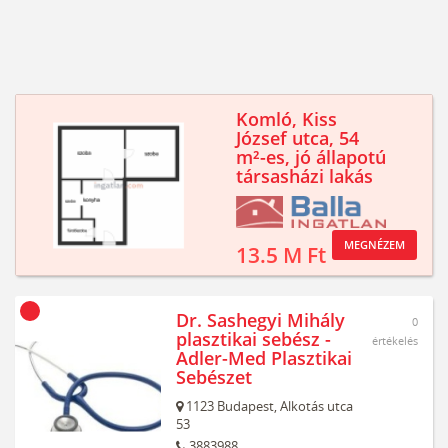
Komló, Kiss
József utca, 54
m²-es, jó állapotú
társasházi lakás
MEGNÉZEM
13.5 M Ft
Dr. Sashegyi Mihály
0
plasztikai sebész -
értékelés
Adler-Med Plasztikai
Sebészet
1123
Budapest,
Alkotás utca
53
3883988