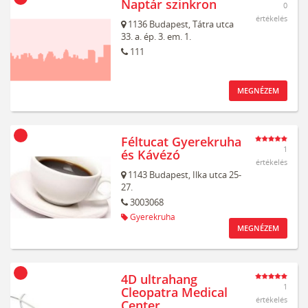
Naptár szinkron
0
értékelés
1136
Budapest,
Tátra utca
33. a. ép. 3. em. 1.
111
MEGNÉZEM
Féltucat Gyerekruha
1
és Kávézó
értékelés
1143
Budapest,
Ilka utca 25-
27.
3003068
Gyerekruha
MEGNÉZEM
4D ultrahang
1
Cleopatra Medical
értékelés
Center