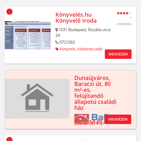
Könyvelés.hu
1
Könyvelő Iroda
értékelés
1031
Budapest,
Rozália utca
24
9721065
Könyvelő,
Adótanácsadó
MEGNÉZEM
Dunaújváros,
Baracsi út, 80
m²-es,
felújítandó
állapotú családi
ház
MEGNÉZEM
38.8 M Ft