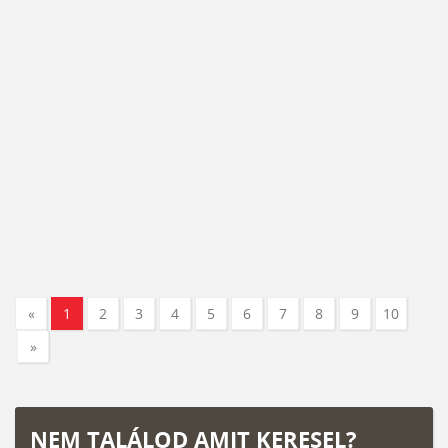
«
1
2
3
4
5
6
7
8
9
10
»
NEM TALÁLOD AMIT KERESEL?