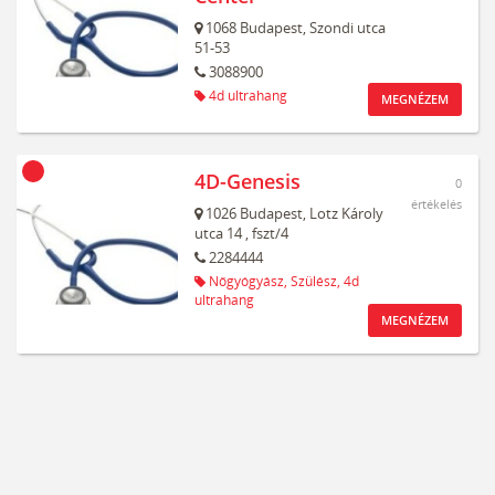
1068
Budapest,
Szondi utca
51-53
3088900
4d ultrahang
MEGNÉZEM
4D-Genesis
0
értékelés
1026
Budapest,
Lotz Károly
utca 14
, fszt/4
2284444
Nőgyógyász,
Szülész,
4d
ultrahang
MEGNÉZEM