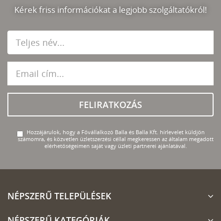
Kérek friss információkat a legjobb szolgáltatókról!
FELIRATKOZÁS
Hozzájárulok, hogy a Fővállalkozó Balla és Balla Kft. hírlevelet küldjön
számomra, és közvetlen üzletszerzési céllal megkeressen az általam megadott
elérhetőségeimen saját vagy üzleti partnerei ajánlatával.
NÉPSZERŰ TELEPÜLÉSEK
NÉPSZERŰ KATEGÓRIÁK