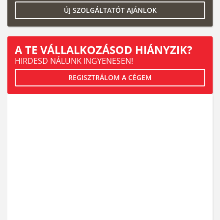
ÚJ SZOLGÁLTATÓT AJÁNLOK
A TE VÁLLALKOZÁSOD HIÁNYZIK?
HIRDESD NÁLUNK INGYENESEN!
REGISZTRÁLOM A CÉGEM