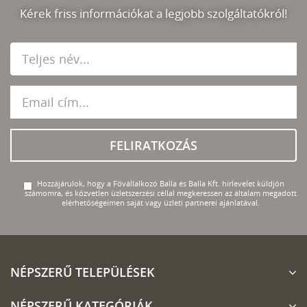
Kérek friss információkat a legjobb szolgáltatókról!
FELIRATKOZÁS
Hozzájárulok, hogy a Fővállalkozó Balla és Balla Kft. hírlevelet küldjön
számomra, és közvetlen üzletszerzési céllal megkeressen az általam megadott
elérhetőségeimen saját vagy üzleti partnerei ajánlatával.
NÉPSZERŰ TELEPÜLÉSEK
NÉPSZERŰ KATEGÓRIÁK