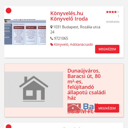
Könyvelés.hu
1
Könyvelő Iroda
értékelés
1031
Budapest,
Rozália utca
24
9721065
Könyvelő,
Adótanácsadó
MEGNÉZEM
Dunaújváros,
Baracsi út, 80
m²-es,
felújítandó
állapotú családi
ház
MEGNÉZEM
38.8 M Ft