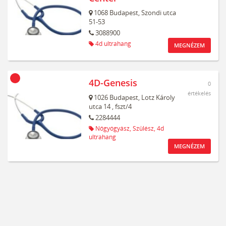
1068
Budapest,
Szondi utca
51-53
3088900
4d ultrahang
MEGNÉZEM
4D-Genesis
0
értékelés
1026
Budapest,
Lotz Károly
utca 14
, fszt/4
2284444
Nőgyógyász,
Szülész,
4d
ultrahang
MEGNÉZEM