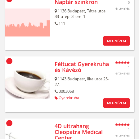
Naptár szinkron
0
értékelés
1136
Budapest,
Tátra utca
33. a. ép. 3. em. 1.
111
MEGNÉZEM
Féltucat Gyerekruha
1
és Kávézó
értékelés
1143
Budapest,
Ilka utca 25-
27.
3003068
Gyerekruha
MEGNÉZEM
4D ultrahang
1
Cleopatra Medical
értékelés
Center