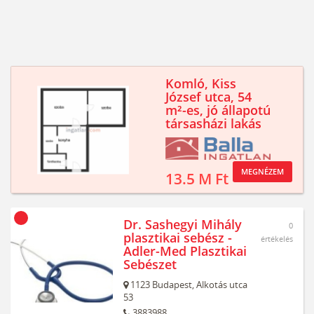
Komló, Kiss
József utca, 54
m²-es, jó állapotú
társasházi lakás
MEGNÉZEM
13.5 M Ft
Dr. Sashegyi Mihály
0
plasztikai sebész -
értékelés
Adler-Med Plasztikai
Sebészet
1123
Budapest,
Alkotás utca
53
3883988