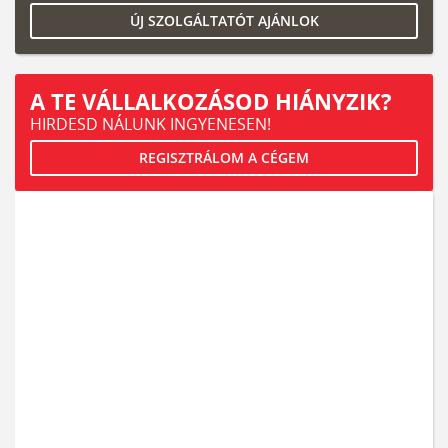
ÚJ SZOLGÁLTATÓT AJÁNLOK
A TE VÁLLALKOZÁSOD HIÁNYZIK?
HIRDESD NÁLUNK INGYENESEN!
REGISZTRÁLOM A CÉGEM