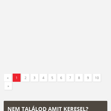
«
1
2
3
4
5
6
7
8
9
10
»
NEM TALÁLOD AMIT KERESEL?